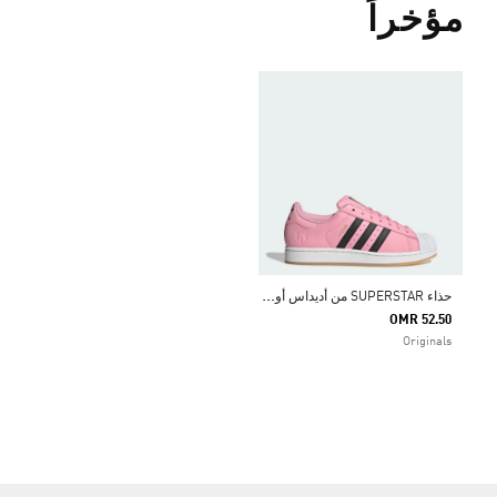
مؤخراً
ح
ذاء SUPERSTAR من أديداس أوريجينالز ميسي
OMR 52.50
Originals