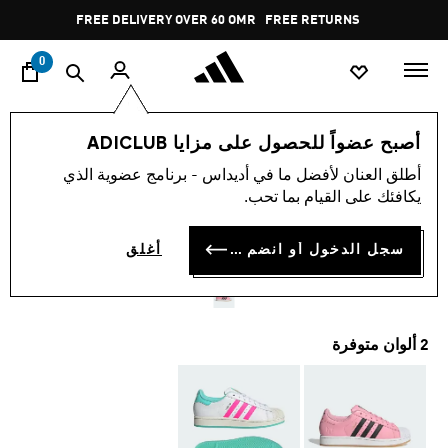
ا
Pause
FREE DELIVERY OVER 60 OMR
FREE RETURNS
promotion
rotation
0
اسلوب حياة
العلامات التجارية
أوريجينالز
أحذية
أصبح عضواً للحصول على مزايا ADICLUB
أطلق العنان لأفضل ما في أديداس - برنامج عضوية الذي
حذاء SUPERSTAR من أديداس
يكافئك على القيام بما تحب.
أوريجينالز ميسي
سجل الدخول أو انضم الآن
أغلق
OMR 52.50
2 ألوان متوفرة