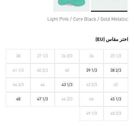
Selected
Light Pink / Core Black / Gold Metallic
اختر مقاس (EU)
38
37 1/3
36 2/3
36
35 1/2
41 1/3
40 2/3
40
39 1/3
38 2/3
44 2/3
44
43 1/3
42 2/3
42
48
47 1/3
46 2/3
46
45 1/3
49 1/3
48 2/3