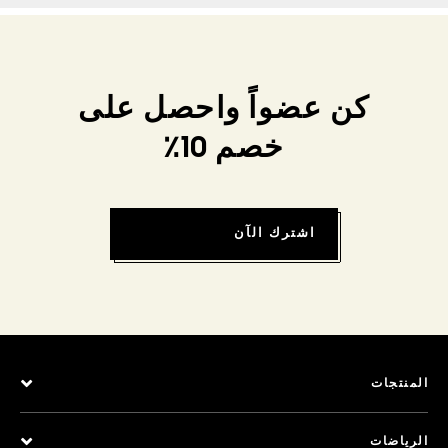
كن عضواً واحصل على
خصم 10٪
اشترك الآن
المنتجات
الرياضات