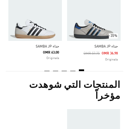
0
s
-35%
حذاء SAMBA JP
حذاء SAMBA JP
OMR 63.00
Price Reduced From
To
OMR 57.75
OMR 36.98
Originals
Originals
المنتجات التي شوهدت
مؤخراً