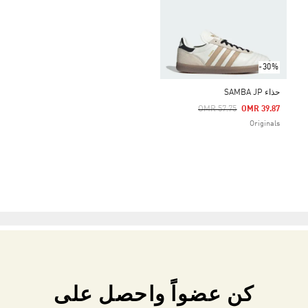
-30%
حذاء SAMBA JP
Price Reduced From
To
OMR 57.75
OMR 39.87
Originals
كن عضواً واحصل على