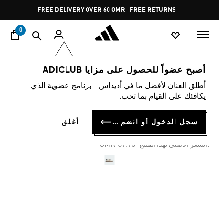
ا
Pause
FREE DELIVERY OVER 60 OMR
FREE RETURNS
promotion
rotation
0
اسلوب حياة
العلامات التجارية
أوريجينالز
أحذية
أصبح عضواً للحصول على مزايا ADICLUB
أطلق العنان لأفضل ما في أديداس - برنامج عضوية الذي
-30%
يكافئك على القيام بما تحب.
حذاء SAMBA JP
سجل الدخول أو انضم الآن
أغلق
OMR 39.87
Price reduced from
to
OMR 57.75
:السعر الأصلي لهذا المنتج