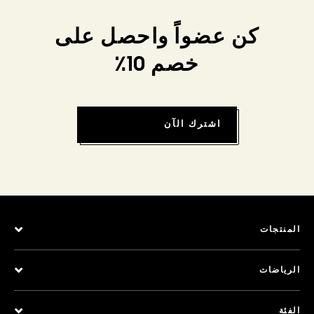
كن عضواً واحصل على
خصم 10٪
اشترك الآن
المنتجات
الرياضات
الفئة