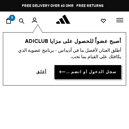
ا
Pause
FREE DELIVERY OVER 60 OMR
FREE RETURNS
promotion
rotation
0
النساء
أحذية
أصبح عضواً للحصول على مزايا ADICLUB
أطلق العنان لأفضل ما في أديداس - برنامج عضوية الذي
حذاء RUN 70S 2.0
يكافئك على القيام بما تحب.
OMR 37.75
سجل الدخول أو انضم الآن
أغلق