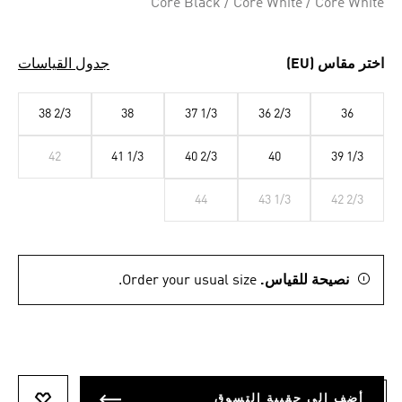
Core Black / Core White / Core White
اختر مقاس (EU)
جدول القياسات
38 2/3
38
37 1/3
36 2/3
36
42
41 1/3
40 2/3
40
39 1/3
44
43 1/3
42 2/3
نصيحة للقياس.
Order your usual size.
أضف إلى حقيبة التسوق