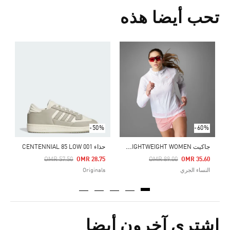
تحب أيضا هذه
ح
0
s
-50%
-60%
ج
اكيت ADIZERO RUNNING LIGHTWEIGHT WOMEN
حذاء CENTENNIAL 85 LOW 001
Price Reduced From
To
Price Reduced From
To
OMR 57.50
OMR 28.75
OMR 89.00
OMR 35.60
النساء الجري
Originals
اشترى آخرون أيضا