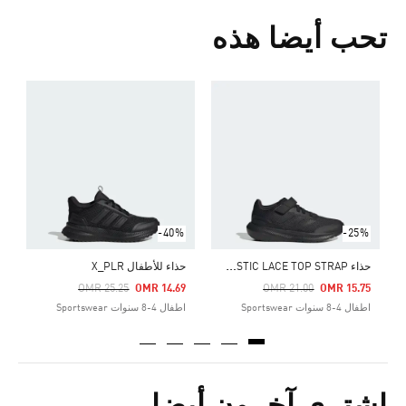
تحب أيضا هذه
ح
Price Reduced From
To
0
ا
-40%
-25%
ح
ذاء RUNFALCON 3.0 ELASTIC LACE TOP STRAP
حذاء للأطفال X_PLR
Price Reduced From
To
Price Reduced From
To
OMR 25.25
OMR 14.69
OMR 21.00
OMR 15.75
اطفال 4-8 سنوات Sportswear
اطفال 4-8 سنوات Sportswear