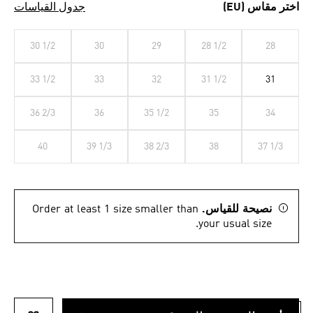
اختر مقاس (EU)
جدول القياسات
30 1/2
30
29
28 1/2
28
33 1/2
33
32
31 1/2
31
36 2/3
36
35 1/2
35
34
40
39 1/3
38 2/3
38
37 1/3
نصيحة للقياس.
Order at least 1 size smaller than
your usual size.