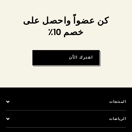
كن عضواً واحصل على
خصم 10٪
اشترك الآن
المنتجات
الرياضات