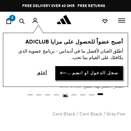
ا
Pause
FREE DELIVERY OVER 60 OMR
FREE RETURNS
promotion
rotation
0
الأطفال
أحذية
أصبح عضواً للحصول على مزايا ADICLUB
أطلق العنان لأفضل ما في أديداس - برنامج عضوية الذي
-50%
يكافئك على القيام بما تحب.
حذاء RACER TR23 KIDS
سجل الدخول أو انضم الآن
أغلق
OMR 14.57
Price reduced from
to
OMR 29.25
:السعر الأصلي لهذا المنتج
Core Black / Core Black / Grey Five