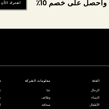
واحصل على خصم 10٪
اشترك الآن
الفئة
معلومات الشركة
د
الرجال
عنا
ت
النساء
وظائف
ش
الأطفال
صحافة
ا