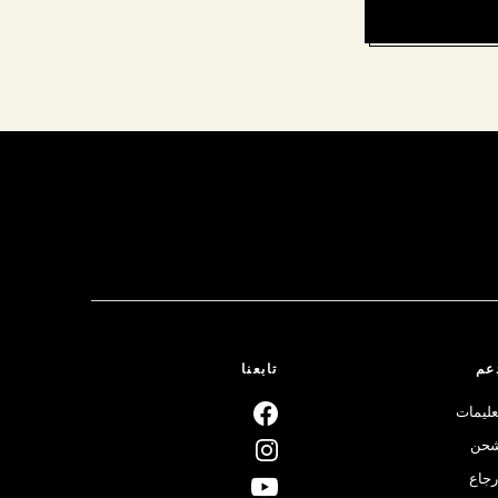
عم
تابعنا
عليمات
حن
رجاع