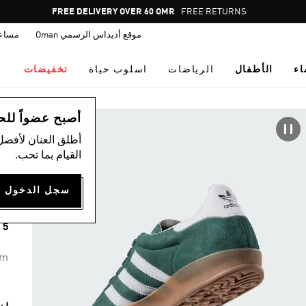
Pause
FREE DELIVERY OVER 60 OMR
FREE RETURNS
promotion
موقع أديداس الرسمي Oman
مساع
rotation
اء
الأطفال
الرياضات
اسلوب حياة
تخفيضات
اس
أصبح عضواً للحصول
أطلق العنان لأفضل
القيام بما تحب.
R
00
5 ألوان متوفرة
um