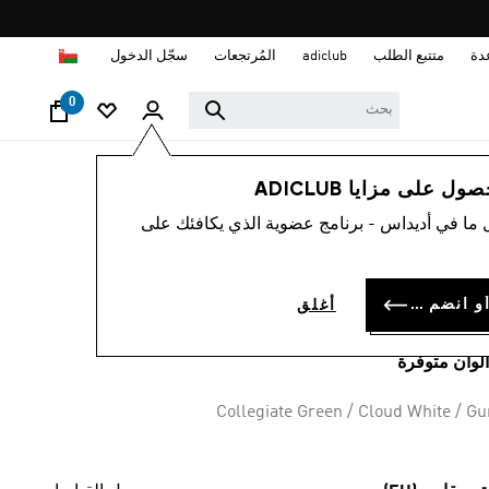
ا
دة
متتبع الطلب
adiclub
المُرتجعات
سجّل الدخول
0
لوب حياة
العلامات التجارية
أوريجينالز
أحذية
 على مزايا ADICLUB
 ما في أديداس - برنامج عضوية الذي يكافئك على
حذاء GAZELLE
INDOO
سجل الدخول أو انضم الآن
أغلق
OMR 63.
Collegiate Green / Cloud White / G