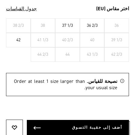
اختر مقاس (EU)
جدول القياسات
38 2/3
38
37 1/3
36 2/3
36
42
41 1/3
40 2/3
40
39 1/3
44 2/3
44
43 1/3
42 2/3
نصيحة للقياس.
Order at least 1 size larger than
your usual size.
أضف إلى حقيبة التسوق
أضف إلى