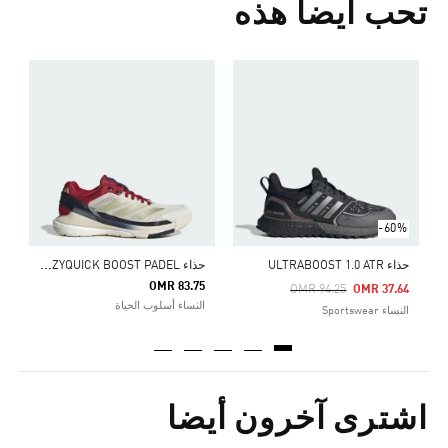
تحب أيضا هذه
ح
5
ا
-60%
ح
ذاء CRAZYQUICK BOOST PADEL
حذاء ULTRABOOST 1.0 ATR
OMR 83.75
Price Reduced From
To
OMR 94.25
OMR 37.64
النساء أسلوب الحياة
النساء Sportswear
اشترى آخرون أيضا