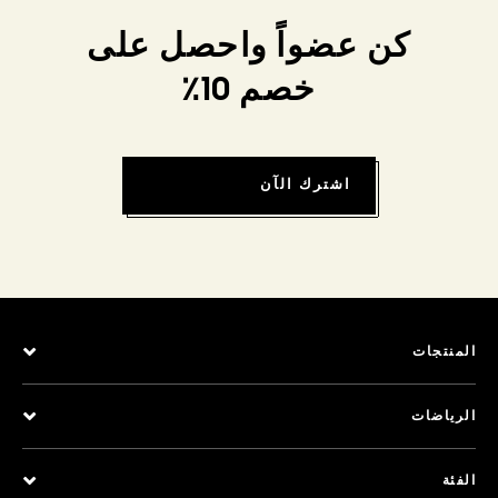
كن عضواً واحصل على
خصم 10٪
اشترك الآن
المنتجات
الرياضات
الفئة