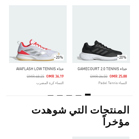
ح
Price Reduced From
To
8
s
-20%
-20%
حذاء GAMECOURT 2.0 TENNIS
حذاء AVAFLASH LOW TENNIS
Price Reduced From
To
Price Reduced From
To
OMR 48.25
OMR 36.19
OMR 34.50
OMR 25.88
النساء Padel Tennis
النساء كرة المضرب
المنتجات التي شوهدت
مؤخراً