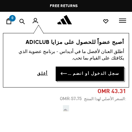
ا
Pause
FREE RETURNS
promotion
rotation
0
النساء
أحذية
أصبح عضواً للحصول على مزايا ADICLUB
أطلق العنان لأفضل ما في أديداس - برنامج عضوية الذي
-25%
يكافئك على القيام بما تحب.
حذاء DEFIANT SPEED 2
سجل الدخول أو انضم الآن
أغلق
TENNIS
OMR 43.31
Price reduced from
to
OMR 57.75
:السعر الأصلي لهذا المنتج