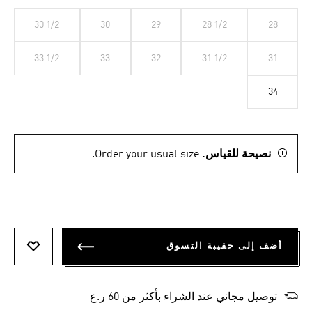
30 1/2
30
29
28 1/2
28
33 1/2
33
32
31 1/2
31
34
نصيحة للقياس.
Order your usual size.
أضف إلى حقيبة التسوق
أضف إلى
توصيل مجاني عند الشراء بأكثر من 60 ر.ع