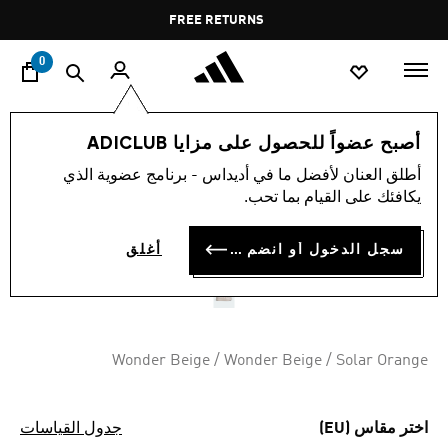
ا
Pause
FREE RETURNS
promotion
rotation
0
الأطفال
أحذية
أصبح عضواً للحصول على مزايا ADICLUB
أطلق العنان لأفضل ما في أديداس - برنامج عضوية الذي
حذاء ADIFOM SUPERSTAR
يكافئك على القيام بما تحب.
360 KIDS
سجل الدخول أو انضم الآن
أغلق
OMR 25.25
Wonder Beige / Wonder Beige / Solar Orange
اختر مقاس (EU)
جدول القياسات