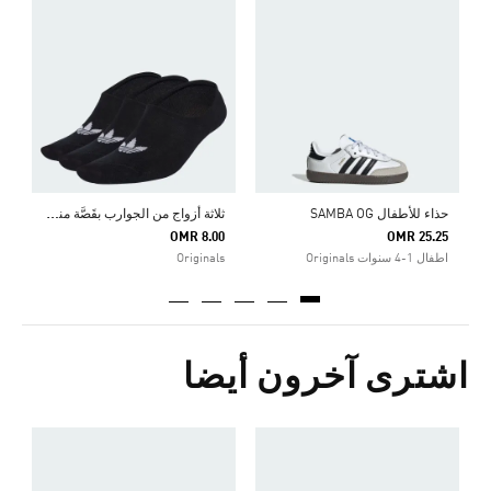
ح
5
ا
ث
لاثة أزواج من الجوارب بقَصَّة منخفضة
حذاء للأطفال SAMBA OG
OMR 8.00
OMR 25.25
اطفال 1-4 سنوات Originals
Originals
اشترى آخرون أيضا
ح
5