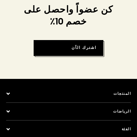
كن عضواً واحصل على
خصم 10٪
اشترك الآن
المنتجات
الرياضات
الفئة