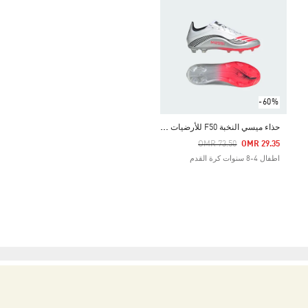
-60%
ح
ذاء ميسي النخبة F50 للأرضيات الصلبة للأطفال.
Price Reduced From
To
OMR 73.50
OMR 29.35
اطفال 4-8 سنوات كرة القدم