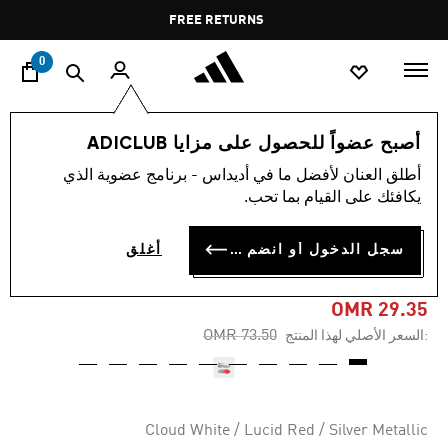
ا
Pause
FREE RETURNS
promotion
rotation
0
الأطفال
أحذية
أصبح عضواً للحصول على مزايا ADICLUB
أطلق العنان لأفضل ما في أديداس - برنامج عضوية الذي
-60%
يكافئك على القيام بما تحب.
حذاء ميسي النخبة F50
سجل الدخول أو انضم الآن
أغلق
للأرضيات الصلبة للأطفال.
OMR 29.35
Price reduced from
to
OMR 73.50
:السعر الأصلي لهذا المنتج
Cloud White / Lucid Red / Silver Metallic