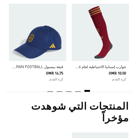
Price Reduced From
To
4
ا
ج
وارب إسبانيا الاحتياطية لعام 2026
ق
بعة بيسبول RFEF SPAIN FOOTBALL
OMR 14.75
OMR 10.50
كرة القدم
كرة القدم
المنتجات التي شوهدت
مؤخراً