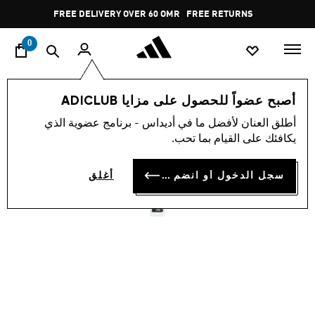
ا
Pause
FREE DELIVERY OVER 60 OMR
FREE RETURNS
promotion
rotation
0
الأطفال
أحذية
أصبح عضواً للحصول على مزايا ADICLUB
أطلق العنان لأفضل ما في أديداس - برنامج عضوية الذي
حذاء للأطفال SUPERSTAR II
يكافئك على القيام بما تحب.
COMFORT CLOSURE
سجل الدخول أو انضم الآن
أغلق
OMR 31.50