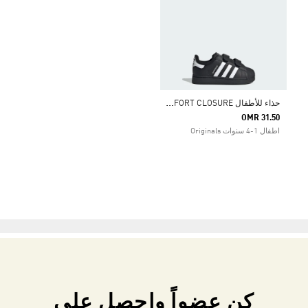
ح
ذاء للأطفال SUPERSTAR II COMFORT CLOSURE
OMR 31.50
اطفال 1-4 سنوات Originals
كن عضواً واحصل على