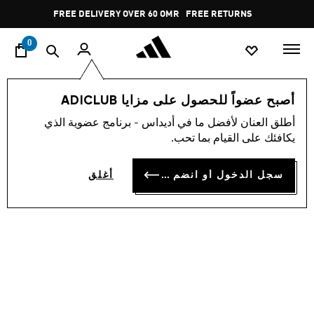
ا
Pause
FREE DELIVERY OVER 60 OMR
FREE RETURNS
promotion
rotation
0
الأطفال
أحذية
أصبح عضواً للحصول على مزايا ADICLUB
أطلق العنان لأفضل ما في أديداس - برنامج عضوية الذي
حذاء للأطفال SAMBA OG
يكافئك على القيام بما تحب.
OMR 25.25
سجل الدخول أو انضم الآن
أغلق