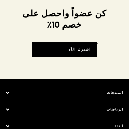
كن عضواً واحصل على
خصم 10٪
اشترك الآن
المنتجات
الرياضات
الفئة