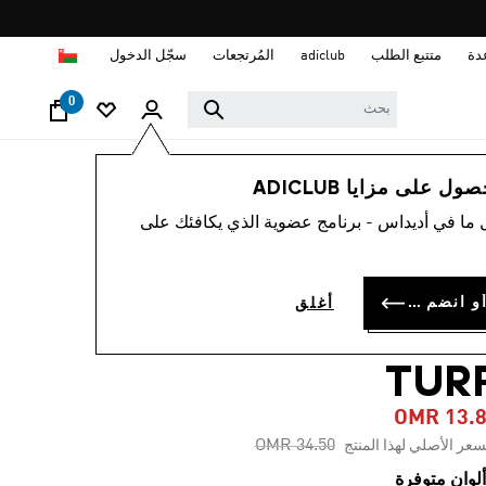
ا
دة
متتبع الطلب
adiclub
المُرتجعات
سجّل الدخول
0
أطفال
أحذية
 على مزايا ADICLUB
 ما في أديداس - برنامج عضوية الذي يكافئك على
-60%
ذاء للأطفال
سجل الدخول أو انضم الآن
أغلق
PREDATOR LEAGU
TUR
OMR 13.
Price reduced from
to
OMR 34.50
سعر الأصلي لهذا المنتج