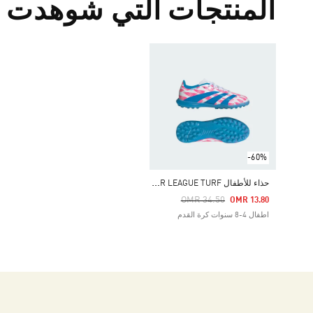
المنتجات التي شوهدت م
-60%
ح
ذاء للأطفال PREDATOR LEAGUE TURF
Price Reduced From
To
OMR 34.50
OMR 13.80
اطفال 4-8 سنوات كرة القدم