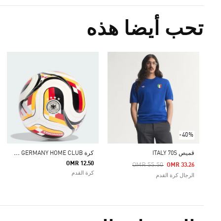
تحب أيضا هذه
-40%
ك
رة TRIONDA GERMANY HOME CLUB
قميص ITALY 70S
OMR 12.50
Price Reduced From
To
OMR 55.50
OMR 33.26
كرة القدم
الرجال كرة القدم