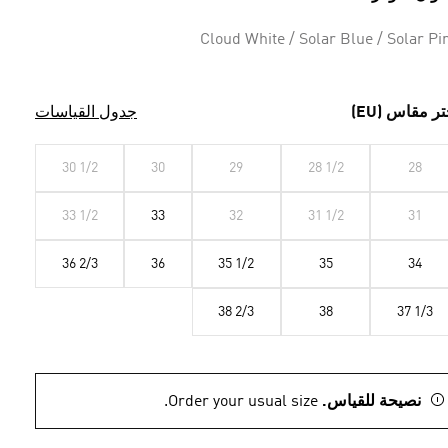
Cloud White / Solar Blue / Solar Pi
تر مقاس (EU)
جدول القياسات
30 1/2
30
29
28 1/2
28
33 1/2
33
32
31 1/2
31
36 2/3
36
35 1/2
35
34
38 2/3
38
37 1/3
نصيحة للقياس.
Order your usual size.