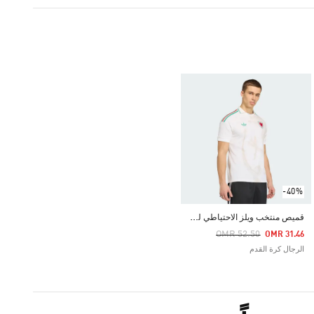
-40%
ق
ميص منتخب ويلز الاحتياطي لعام 2026
Price Reduced From
To
OMR 52.50
OMR 31.46
الرجال كرة القدم