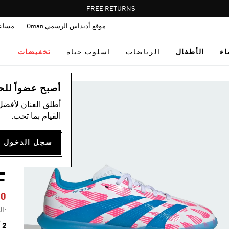
Pause
FREE RETURNS
promotion
موقع أديداس الرسمي Oman
مساع
rotation
اء
الأطفال
الرياضات
اسلوب حياة
تخفيضات
ال
أصبح عضواً للحصول
أطلق العنان لأفضل
القيام بما تحب.
ح
E
F
80
:ال
2 ألوان متوفرة