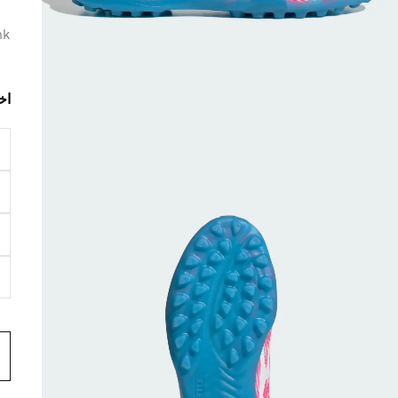
nk
اخ