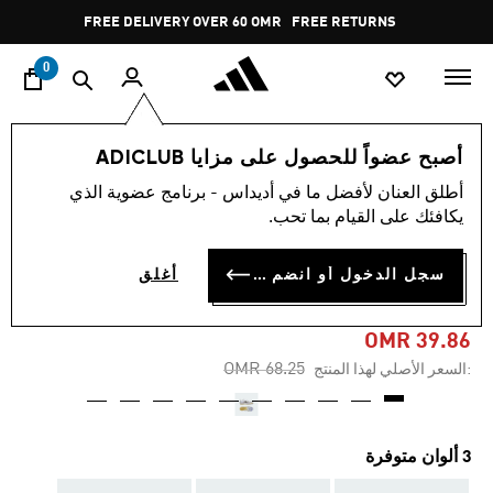
ا
Pause
FREE DELIVERY OVER 60 OMR
FREE RETURNS
promotion
rotation
0
الأطفال
أحذية
أصبح عضواً للحصول على مزايا ADICLUB
أطلق العنان لأفضل ما في أديداس - برنامج عضوية الذي
-40%
يكافئك على القيام بما تحب.
حذاء للأطفال F50 ELITE FIRM
سجل الدخول أو انضم الآن
أغلق
GROUND
OMR 39.86
Price reduced from
to
OMR 68.25
:السعر الأصلي لهذا المنتج
3 ألوان متوفرة