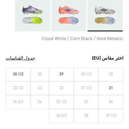
Selected
Cloud White / Core Black / Gold Metallic
اختر مقاس (EU)
جدول القياسات
30 1/2
30
29
28 1/2
28
33 1/2
33
32
31 1/2
31
36 2/3
36
35 1/2
35
34
38 2/3
38
37 1/3