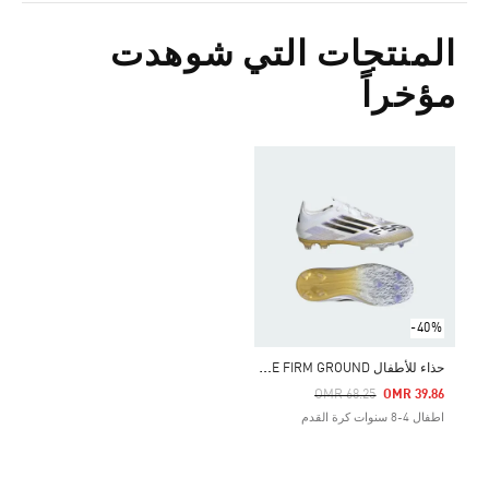
المنتجات التي شوهدت
مؤخراً
-40%
ح
ذاء للأطفال F50 ELITE FIRM GROUND
Price Reduced From
To
OMR 68.25
OMR 39.86
اطفال 4-8 سنوات كرة القدم