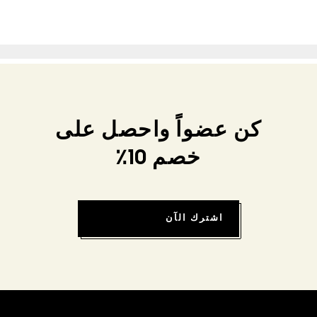
كن عضواً واحصل على
خصم 10٪
اشترك الآن