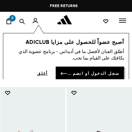
ا
Pause
FREE DELIVERY OVER 60 OMR
FREE RETURNS
promotion
rotation
0
الأطفال
أحذية
أصبح عضواً للحصول على مزايا ADICLUB
أحذية الأطفال
أطلق العنان لأفضل ما في أديداس - برنامج عضوية الذي
(920)
يكافئك على القيام بما تحب.
فلتر و صنف
صور كبيرة
سجل الدخول أو انضم الآن
أغلق