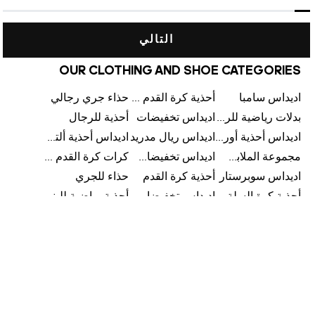
التالي
OUR CLOTHING AND SHOE CATEGORIES
اديداس سامبا
أحذية كرة القدم للرجال
حذاء جري رجالي
بدلات رياضية للرجال
اديداس تخفيضات
أحذية للرجال
اديداس أحذية أورجينالز
اديداس ريال مدريد
اديداس أحذية ألترا بوست للرجال
مجموعة الملابس الرياضية
اديداس تخفيضات للأطفال
كرات كرة القدم للرجال
اديداس سوبرستار
أحذية كرة القدم
حذاء للجري
أحذية كرة السلة
اديداس تخفيضات للرجال
أحذية رياضية للبنات
اديداس أحذية سامبا للنساء
معدات كرة القدم
اديداس ألترا بوست
أحذية التزلج على اللوح للرجال
تخفيضات الأحذية للرجال
أحذية رياضية للأطفال
كامبوس اديداس
ملابس كرة القدم
اديداس أديدازيرو معدات الجري
معدات التنس
كأس العالم FIFA 26™
أحذية للنساء
اديداس أورجينالز ملابس للنساء
اديداس كوبا
معدات الجري