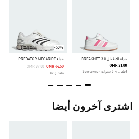
ح
0
ا
-50%
حذاء للأطفال BREAKNET 3.0
حذاء PREDATOR MEGARIDE
OMR 21.00
Price Reduced From
To
OMR 89.00
OMR 44.50
اطفال 4-8 سنوات Sportswear
Originals
اشترى آخرون أيضا
ح
0