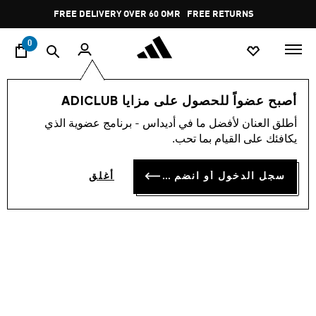
ا
Pause
FREE DELIVERY OVER 60 OMR
FREE RETURNS
promotion
rotation
0
الأطفال
أحذية
أصبح عضواً للحصول على مزايا ADICLUB
أطلق العنان لأفضل ما في أديداس - برنامج عضوية الذي
حذاء للأطفال BREAKNET 3.0
يكافئك على القيام بما تحب.
OMR 17.75
سجل الدخول أو انضم الآن
أغلق