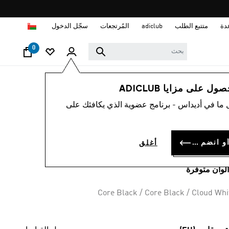
ا
دة
متتبع الطلب
adiclub
المُرتجعات
سجّل الدخول
0
أطفال
أحذية
 على مزايا ADICLUB
 ما في أديداس - برنامج عضوية الذي يكافئك على
حذاء للأطفال BREAK
STAR
سجل الدخول أو انضم الآن
أغلق
OMR 22.
Core Black / Core Black / Cloud Whi