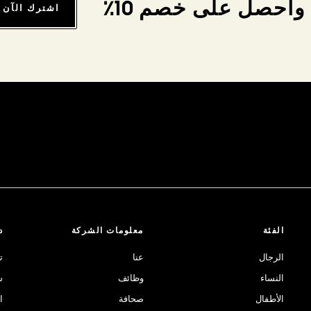
واحصل على خصم 10٪
اشترك الآن
الفئة
معلومات الشركة
د
الرجال
عنا
ت
النساء
وظائف
ش
الأطفال
صحافة
ا