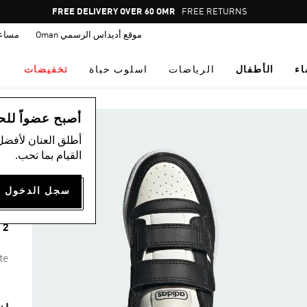
Pause
FREE DELIVERY OVER 60 OMR
FREE RETURNS
promotion
موقع أديداس الرسمي Oman
مساع
rotation
اء
الأطفال
الرياضات
اسلوب حياة
تخفيضات
ال
أصبح عضواً للحصول
أطلق العنان لأفضل
القيام بما تحب.
T
00
2 ألوان متوفرة
te