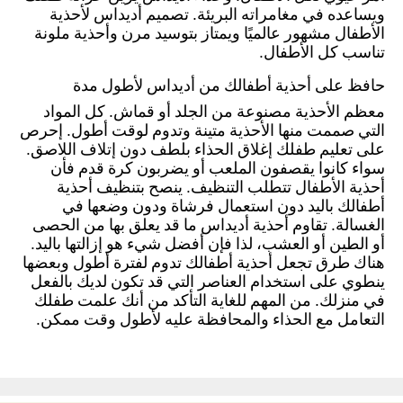
ويساعده في مغامراته البريئة. تصميم أديداس لأحذية
الأطفال مشهور عالميًا ويمتاز بتوسيد مرن وأحذية ملونة
تناسب كل الأطفال.
حافظ على أحذية أطفالك من أديداس لأطول مدة
معظم الأحذية مصنوعة من الجلد أو قماش. كل المواد
التي صممت منها الأحذية متينة وتدوم لوقت أطول. إحرص
على تعليم طفلك إغلاق الحذاء بلطف دون إتلاف اللاصق.
سواء كانوا يقصفون الملعب أو يضربون كرة قدم فأن
أحذية الأطفال تتطلب التنظيف. ينصح بتنظيف أحذية
أطفالك باليد دون استعمال فرشاة ودون وضعها في
الغسالة. تقاوم أحذية أديداس ما قد يعلق بها من الحصى
أو الطين أو العشب، لذا فإن أفضل شيء هو إزالتها باليد.
هناك طرق تجعل أحذية أطفالك تدوم لفترة أطول وبعضها
ينطوي على استخدام العناصر التي قد تكون لديك بالفعل
في منزلك. من المهم للغاية التأكد من أنك علمت طفلك
التعامل مع الحذاء والمحافظة عليه لأطول وقت ممكن.