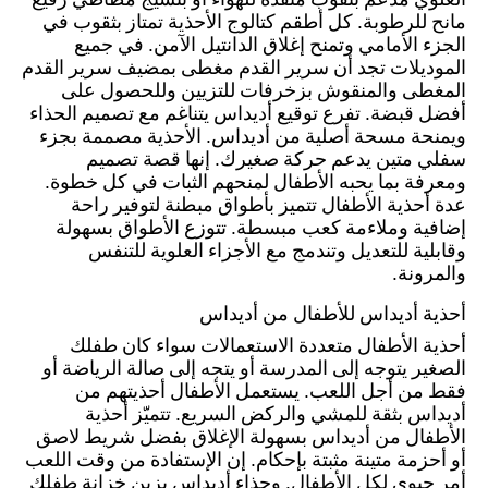
العلوي مدعم بثقوب منفذة للهواء أو بنسيج مطاطي رفيع
مانح للرطوبة. كل أطقم كتالوج الأحذية تمتاز بثقوب في
الجزء الأمامي وتمنح إغلاق الدانتيل الآمن. في جميع
الموديلات تجد أن سرير القدم مغطى بمضيف سرير القدم
المغطى والمنقوش بزخرفات للتزيين وللحصول على
أفضل قبضة. تفرع توقيع أديداس يتناغم مع تصميم الحذاء
ويمنحة مسحة أصلية من أديداس. الأحذية مصممة بجزء
سفلي متين يدعم حركة صغيرك. إنها قصة تصميم
ومعرفة بما يحبه الأطفال لمنحهم الثبات في كل خطوة.
عدة أحذية الأطفال تتميز بأطواق مبطنة لتوفير راحة
إضافية وملاءمة كعب مبسطة. تتوزع الأطواق بسهولة
وقابلية للتعديل وتندمج مع الأجزاء العلوية للتنفس
والمرونة.
أحذية أديداس للأطفال من أديداس
أحذية الأطفال متعددة الاستعمالات سواء كان طفلك
الصغير يتوجه إلى المدرسة أو يتجه إلى صالة الرياضة أو
فقط من أجل اللعب. يستعمل الأطفال أحذيتهم من
أديداس بثقة للمشي والركض السريع. تتميّز أحذية
الأطفال من أديداس بسهولة الإغلاق بفضل شريط لاصق
أو أحزمة متينة مثبتة بإحكام. إن الإستفادة من وقت اللعب
أمر حيوي لكل الأطفال. وحذاء أديداس يزين خزانة طفلك