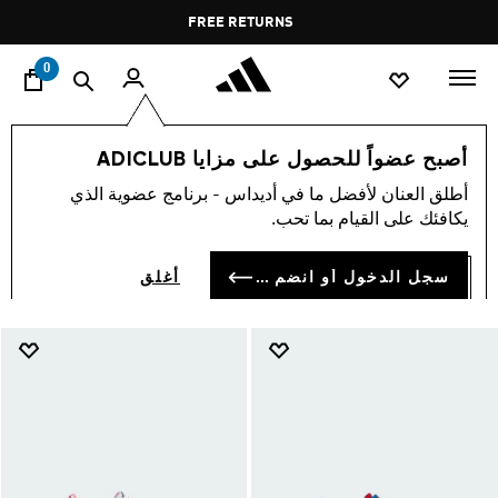
ا
Pause
FREE RETURNS
promotion
rotation
0
الأطفال
أحذية
أصبح عضواً للحصول على مزايا ADICLUB
أحذية الأطفال
أطلق العنان لأفضل ما في أديداس - برنامج عضوية الذي
(910)
يكافئك على القيام بما تحب.
فلتر و صنف
صور كبيرة
سجل الدخول أو انضم الآن
أغلق