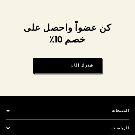
كن عضواً واحصل على
خصم 10٪
اشترك الآن
المنتجات
الرياضات