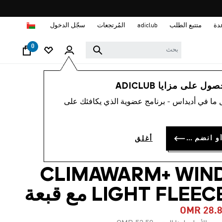
ا
دة
متتبع الطلب
adiclub
المُرتجعات
سجّل الدخول
0
نساء
ملابس
 على مزايا ADICLUB
 ما في أديداس - برنامج عضوية الذي يكافئك على
-40%
جاكيت TERREX
سجل الدخول أو انضم الآن
أغلق
XPERIO
CLIMAWARM+ WIN
LIGHT FLEEC مع قبعة
OMR 28.