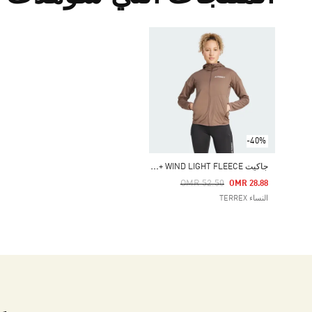
-40%
ج
اكيت TERREX XPERIOR CLIMAWARM+ WIND LIGHT FLEECE مع قبعة
Price Reduced From
To
OMR 52.50
OMR 28.88
النساء TERREX