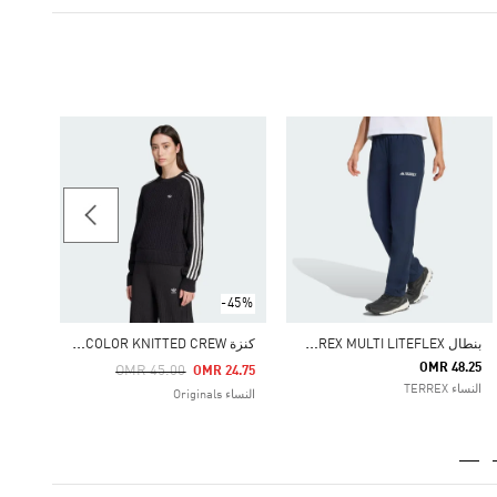
52.50
النساء ortswear
-45%
ب
نطال TERREX MULTI LITEFLEX
ك
نزة ADICOLOR KNITTED CREW
OMR 48.25
Price Reduced From
To
OMR 45.00
OMR 24.75
النساء TERREX
النساء Originals