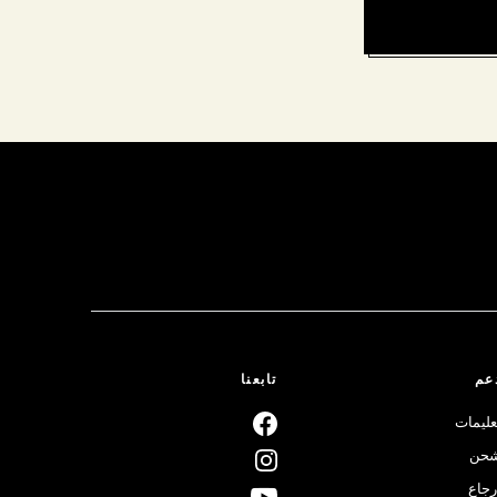
عم
تابعنا
عليمات
حن
رجاع