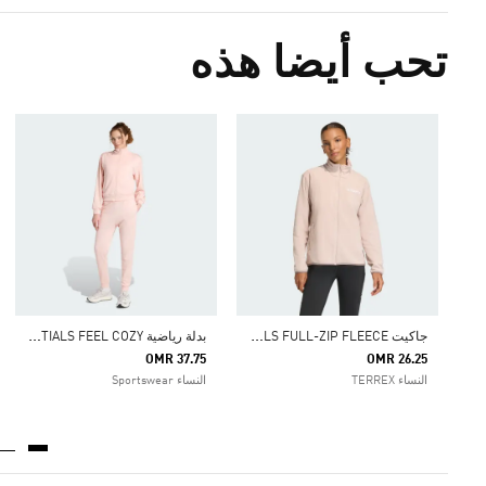
تحب أيضا هذه
ج
اكيت MULTI ESSENTIALS FULL-ZIP FLEECE
ب
دلة رياضية ESSENTIALS FEEL COZY
OMR 37.75
OMR 26.25
النساء TERREX
النساء Sportswear