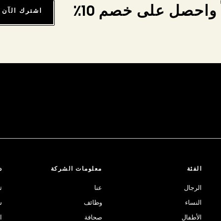
واحصل على خصم 10٪
اشترك الآن
الفئة
معلومات الشركة
د
الرجال
عنا
ت
النساء
وظائف
ش
الأطفال
صحافة
ا