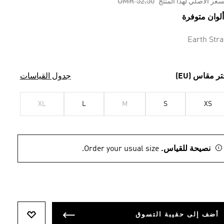
Price reduced from
to
OMR 52.50
سعر الأصلي لهذا المنتج
Earth Stra
تر مقاس (EU)
جدول القياسات
XL
L
M
S
XS
نصيحة للقياس.
Order your usual size.
أضف إلى حقيبة التسوق