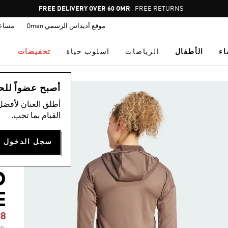
Pause
FREE RETURNS
promotion
موقع أديداس الرسمي Oman
مساع
rotation
اء
الأطفال
الرياضات
اسلوب حياة
تخفيضات
ال
أصبح عضواً للحصول
أطلق العنان لأفضل
القيام بما تحب.
R
D
E
88