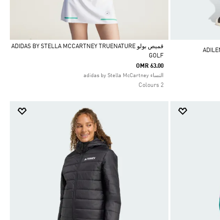
قميص بولو ADIDAS BY STELLA MCCARTNEY TRUENATURE
GOLF
Selected
OMR 63.00
النساء adidas by Stella McCartney
2 Colours