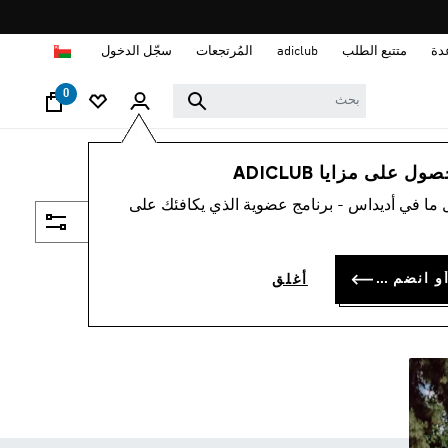
ا
دة
متتبع الطلب
adiclub
المُرتجعات
سجّل الدخول
0
 على مزايا ADICLUB
 ما في أديداس - برنامج عضوية الذي يكافئك على
فلتر و صنف
سجل الدخول أو انضم الآن
أغلق