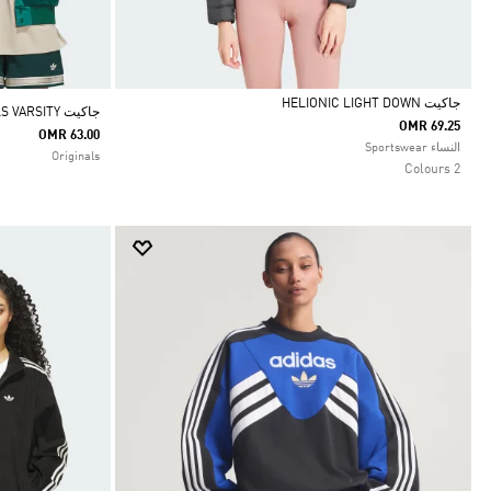
جاكيت HELIONIC LIGHT DOWN
جاكيت ORIGINALS VARSITY
OMR 69.25
OMR 63.00
Selected
النساء Sportswear
Originals
2 Colours