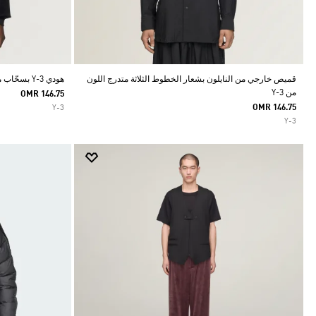
قميص خارجي من النايلون بشعار الخطوط الثلاثة متدرج اللون
هودي Y-3 بسحّاب من كوردروي مخملي
من Y-3
OMR 146.75
OMR 146.75
Y-3
Y-3