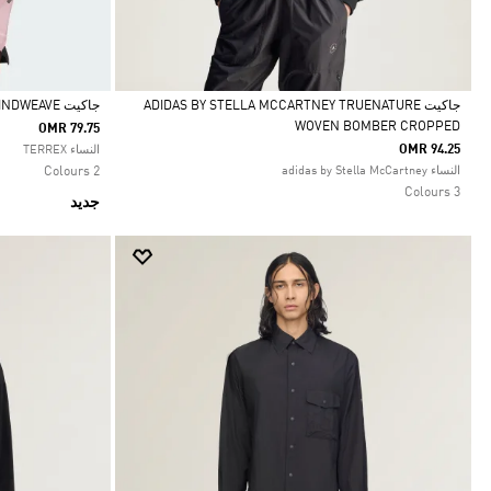
جاكيت ADIDAS BY STELLA MCCARTNEY TRUENATURE
جاكيت TERREX XPERIOR CLIMA365 LIGHT WINDWEAVE
WOVEN BOMBER CROPPED
OMR 79.75
Selected
Selected
OMR 94.25
النساء TERREX
النساء adidas by Stella McCartney
2 Colours
3 Colours
جديد