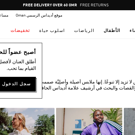
Pause
FREE DELIVERY OVER 60 OMR
FREE RETURNS
promotion
موقع أديداس الرسمي Oman
مساع
rotation
اء
الأطفال
الرياضات
اسلوب حياة
تخفيضات
أصبح عضواً للحصول
أطلق العنان لأفضل
القيام بما تحب.
زيد إلا تنوعًا. إنها ملابس أصيلة وأصلِيَّة صممت لكيلا يقلدها أي
القصات والبحث في أرشيف علامة أديداس الحافل. المواد