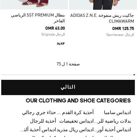
بنطال SST PREMIUM الرياضي
جاكيت ريش منفوخة ADIDAS Z.N.E.
الفاخر
CLIMAWARM
OMR 63.00
OMR 125.75
الرجال Originals
الرجال Sportswear
جديد
صفحة
1 ل 75
التالي
OUR CLOTHING AND SHOE CATEGORIES
اديداس سامبا
أحذية كرة القدم للرجال
حذاء جري رجالي
بدلات رياضية للرجال
اديداس تخفيضات
أحذية للرجال
اديداس أحذية أورجينالز
اديداس ريال مدريد
اديداس أحذية ألترا بوست للرجال