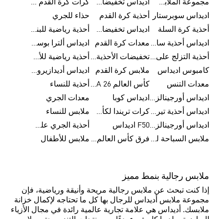
مجموعة الملابس الرياضية
اديداس تخفيضات للأطفال
كرات كرة القدم للرجال
اديداس سوبرستار
أحذية كرة القدم
حذاء للجري
أحذية كرة السلة
اديداس تخفيضات للرجال
أحذية رياضية للبنات
اديداس أحذية سامبا للنساء
معدات كرة القدم
اديداس ألترا بوست
أحذية التزلج على اللوح للرجال
تخفيضات الأحذية للرجال
أحذية رياضية للأطفال
كامبوس اديداس
ملابس كرة القدم
اديداس أديدازيرو معدات الجري
معدات التنس
كأس العالم FIFA 26™
أحذية للنساء
اديداس أورجينالز ملابس للنساء
اديداس كوبا
معدات الجري
اديداس أحذية تيريكس
كرات تريندا لكأس العالم FIFA 26™
ملابس للنساء
اديداس أورجينالز صنادل للنساء
F50 اديداس
أحذية الجري على الطرق الوعرة للرجال
ملابس السباحة للنساء
فرق كأس العالم FIFA 26™
ملابس للأطفال
ملابس رجالية بنمط مميز
إذا كنت تبحث عن ملابس رجالية مريحة وأنيقة ورياضية، فإن
مجموعة ملابس أديداس للرجال بها كل ما تحتاجه لإكمال خزانة
ملابسك. أديداس هي علامة تجارية عالمية رائدة في مجال الأزياء