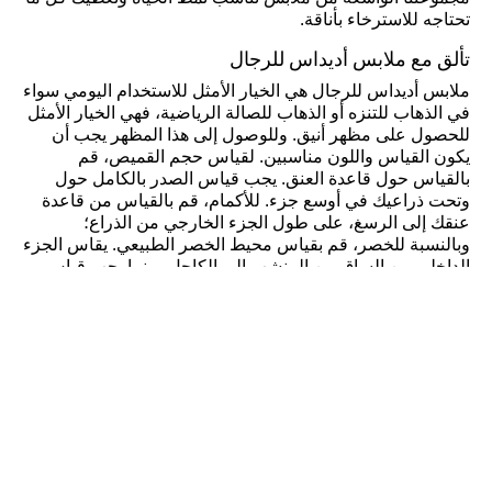
تحتاجه للاسترخاء بأناقة.
تألق مع ملابس أديداس للرجال
ملابس أديداس للرجال هي الخيار الأمثل للاستخدام اليومي سواء
في الذهاب للتنزه أو الذهاب للصالة الرياضية، فهي الخيار الأمثل
للحصول على مظهر أنيق. وللوصول إلى هذا المظهر يجب أن
يكون القياس واللون مناسبين. لقياس حجم القميص، قم
بالقياس حول قاعدة العنق. يجب قياس الصدر بالكامل حول
وتحت ذراعيك في أوسع جزء. للأكمام، قم بالقياس من قاعدة
عنقك إلى الرسغ، على طول الجزء الخارجي من الذراع؛
وبالنسبة للخصر، قم بقياس محيط الخصر الطبيعي. يقاس الجزء
الداخلي من الساق من المنشب إلى الكاحل، بينما يجب قياس
الساق الخارجية من محيط الخصر إلى الكاحل. تتمثل
الاستراتيجية الجيدة لمطابقة ملابس الرجال في مزاوجة الألوان
المحايدة مثل الأسود مع الألوان الجريئة، أو مزج الألوان الفاتحة
والداكنة ومطابقتها.