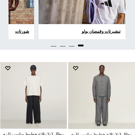
تيشيرتات وقمصان بولو
شورتات
بنطال Y-3 بثلاثة خطوط مناسب للزي
بنطال Y-3 بثلاثة خطوط مناسب للزي