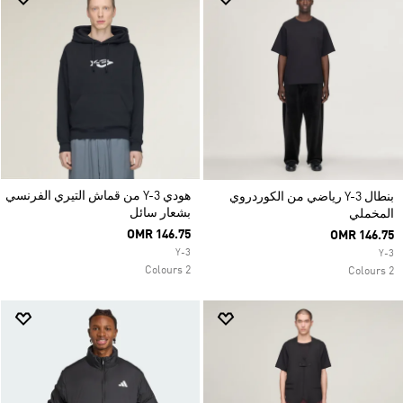
هودي Y-3 من قماش التيري الفرنسي
بنطال Y-3 رياضي من الكوردروي
بشعار سائل
المخملي
OMR 146.75
OMR 146.75
Y-3
Y-3
2 Colours
2 Colours