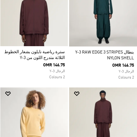
سترة رياضية نايلون بشعار الخطوط
بنطال Y-3 RAW EDGE 3 STRIPES
الثلاثة متدرج اللون من Y-3
NYLON SHELL
OMR 146.75
OMR 146.75
الرجال Y-3
الرجال Y-3
2 Colours
2 Colours