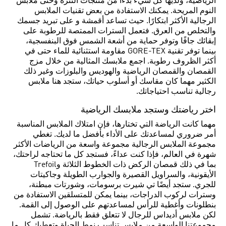
الرياضية، ولديها كل شيء بدءًا من منتجات التنزه وحتى ملابس
النوم المريحة. يمكنك الاستفادة من بعض تقنيات الملابس
الرجالية الأكثر ابتكارًا. حيث تساعد أقمشة و على تبريد جسمك
والتخلص من العرق. فتعمل السترات الممتصة للرطوبة على
إبقائك جافًا وتوفر حماية من أشعة الشمس فوق البنفسجية،
بينما توفر تقنية GORE-TEX مقاومة استثنائية للماء حتى في
أكثر الظروف رطوبة. اجمع ملابسك المثالية من خلال مزج
القمصان والقمصان الرياضية والهوديس والبلوزات وغير ذلك
الكثير مهما كان مقاسك أو أسلوب حياتك، ستجد هنا ملابس
رجالية تناسب احتياجاتك.
اختر رياضتك وستجد ملابسك الرياضية
مهما كانت الرياضة التي تختارها، فإن امتلاك الملابس المناسبة
أمر ضروري لمساعدتك على الأداء بأفضل ما لديك. تغطي
مجموعة الملابس الرجالية مجموعة واسعة من الرياضات الأكثر
شهرة في العالم، فإذا كنت عداءً، فستجد كل ما تحتاجه لراحتك،
بما في ذلك قمصان الركض ذات الخطوط الثلاثة وTrefoil
الأيقونية، والسراويل القصيرة والجوارب الطويلة وجاكيتات
للجري. ستجد أيضًا تي شيرت برسومات، وشورتات مبطنة،
وسترات لركوب الدراجات، بينما يمكن للمتسلقين الاستفادة من
بنطلونات وأغطية للرأس لمساعدتهم على الوصول إلى القمة.
لكن ملابس أديداس للرجال لا تتعلق فقط بالرياضة. تشمل
مجموعتنا الواسعة من ملابس تناسب نمط الحياة وتعطيك كل ما