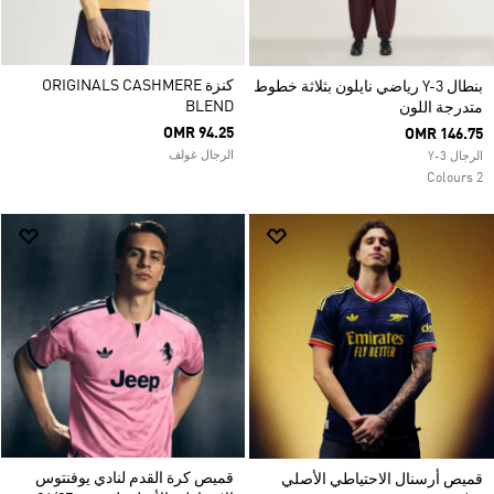
كنزة ORIGINALS CASHMERE
بنطال Y-3 رياضي نايلون بثلاثة خطوط
BLEND
متدرجة اللون
OMR 94.25
OMR 146.75
الرجال غولف
الرجال Y-3
2 Colours
قميص كرة القدم لنادي يوفنتوس
قميص أرسنال الاحتياطي الأصلي