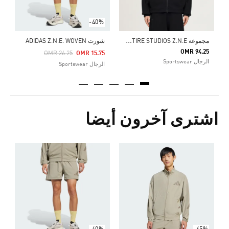
-40%
م
جموعة ADIDAS X ENTIRE STUDIOS Z.N.E. السترة الرياضية المحبوكة UNIFORM FULL ZIP
شورت ADIDAS Z.N.E. WOVEN
OMR 94.25
Price Reduced From
To
OMR 26.25
OMR 15.75
الرجال Sportswear
الرجال Sportswear
اشترى آخرون أيضا
Price Reduced From
To
3
ا