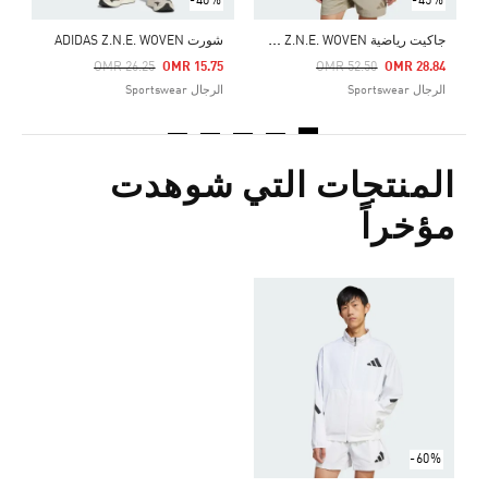
-40%
-45%
ج
اكيت رياضية ADIDAS Z.N.E. WOVEN
شورت ADIDAS Z.N.E. WOVEN
Price Reduced From
To
Price Reduced From
To
OMR 26.25
OMR 15.75
OMR 52.50
OMR 28.84
الرجال Sportswear
الرجال Sportswear
المنتجات التي شوهدت
مؤخراً
-60%