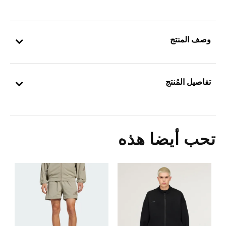
وصف المنتج
تفاصيل المُنتج
تحب أيضا هذه
Price Reduced From
To
3
ا