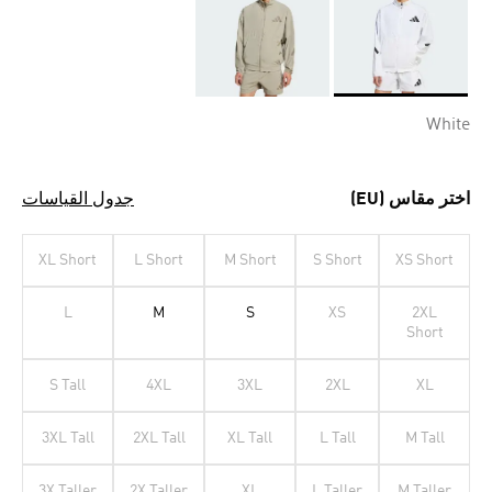
Selected
White
اختر مقاس (EU)
جدول القياسات
XL Short
L Short
M Short
S Short
XS Short
L
M
S
XS
2XL
Short
S Tall
4XL
3XL
2XL
XL
3XL Tall
2XL Tall
XL Tall
L Tall
M Tall
3X Taller
2X Taller
XL
L Taller
M Taller