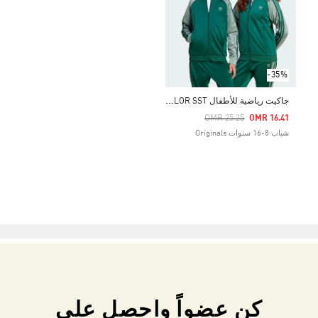
-35%
ج
اكيت رياضية للأطفال ADICOLOR SST
Price Reduced From
To
OMR 25.25
OMR 16.41
شباب 8-16 سنوات Originals
كن عضواً واحصل على