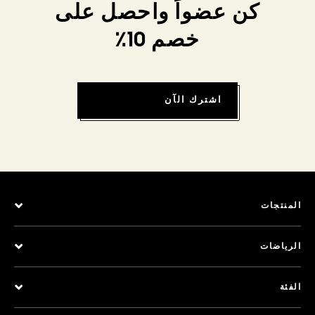
كن عضواً واحصل على
خصم 10٪
اشترك الآن
المنتجات
الرياضات
الفئة