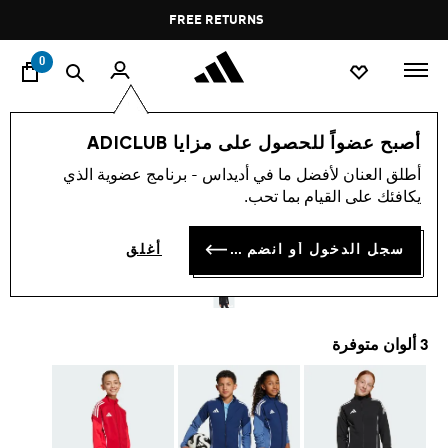
ا
Pause
FREE RETURNS
promotion
rotation
0
الأطفال
الملابس
أصبح عضواً للحصول على مزايا ADICLUB
أطلق العنان لأفضل ما في أديداس - برنامج عضوية الذي
جاكيت تدريب للأطفال TIRO 25
يكافئك على القيام بما تحب.
COMPETITION
سجل الدخول أو انضم الآن
أغلق
OMR 26.25
3 ألوان متوفرة