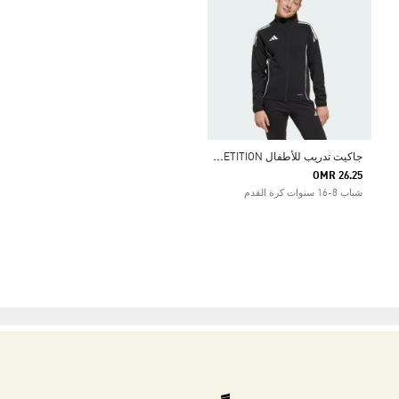
ج
اكيت تدريب للأطفال TIRO 25 COMPETITION
OMR 26.25
شباب 8-16 سنوات كرة القدم