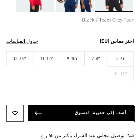
Selected
Black / Team Grey Four
اختر مقاس (EU)
جدول القياسات
13-14Y
11-12Y
9-10Y
7-8Y
5-6Y
15-16Y
أضف إلى حقيبة التسوق
أضف إلى
توصيل مجاني عند الشراء بأكثر من 60 ر.ع