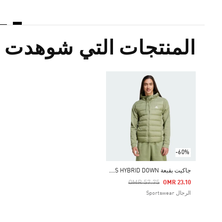
المنتجات التي شوهدت م
-60%
ج
اكيت بقبعة ESSENTIALS HYBRID DOWN
Price Reduced From
To
OMR 57.75
OMR 23.10
الرجال Sportswear