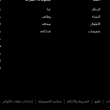
الفئة
معلومات الشركة
د
الرجال
عنا
ت
النساء
وظائف
ش
الأطفال
صحافة
ا
تخفيضات
adiClub
ت
نادي 
ق
م
ا
ا
نات
اطبع
الشروط والأحكام
سياسة الخصوصيّة
إعدادات ملفات الكوكيز