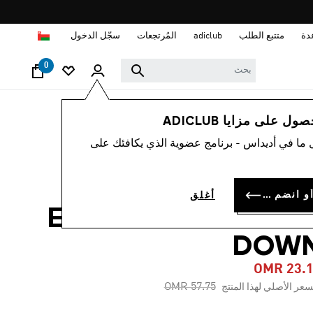
ا
دة
متتبع الطلب
adiclub
المُرتجعات
سجّل الدخول
0
رجال
ملابس
 على مزايا ADICLUB
 ما في أديداس - برنامج عضوية الذي يكافئك على
-60%
اكيت بقبعة
سجل الدخول أو انضم الآن
أغلق
ESSENTIALS HYBRI
DOW
OMR 23.
Price reduced from
to
OMR 57.75
سعر الأصلي لهذا المنتج