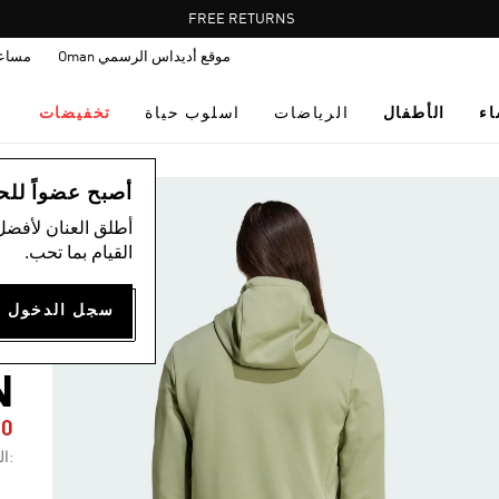
Pause
FREE RETURNS
promotion
موقع أديداس الرسمي Oman
مساع
rotation
اء
الأطفال
الرياضات
اسلوب حياة
تخفيضات
ال
أصبح عضواً للحصول
أطلق العنان لأفضل
القيام بما تحب.
ج
D
N
10
:ال