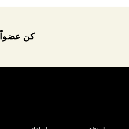
كن عضواً 