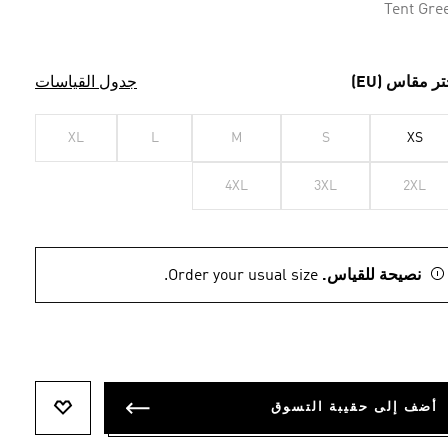
Tent Gre
تر مقاس (EU)
جدول القياسات
XL
L
M
S
XS
4XL
3XL
2XL
نصيحة للقياس.
Order your usual size.
أضف إلى حقيبة التسوق
أضف إلى ل