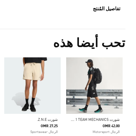
تفاصيل المُنتج
تحب أيضا هذه
ش
ورت MERCEDES - AMG PETRONAS FORMULA 1 TEAM MECHANICS
شورت Z.N.E.
OMR 27.25
OMR 42.00
الرجال Motorsport
الرجال Sportswear