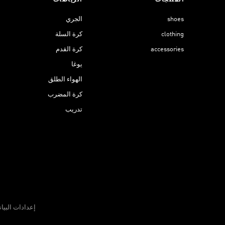
المنتجات
الرياضات
shoes
الجري
clothing
كرة السلة
accessories
كرة القدم
يوغا
الهواء الطلق
كرة المضرب
تدريب
إعدادات البيا