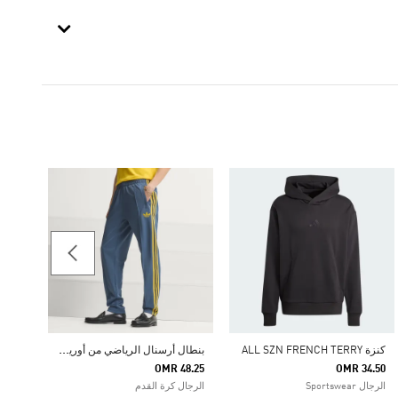
-25%
Price Reduced From
To
33.75
الرجال ginals
ب
نطال أرسنال الرياضي من أوريجينالز
كنزة ALL SZN FRENCH TERRY
OMR 48.25
OMR 34.50
الرجال Sportswear
الرجال كرة القدم