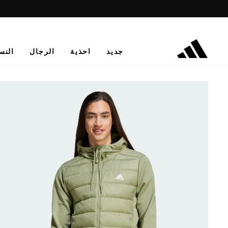
جديد
احذية
الرجال
النس