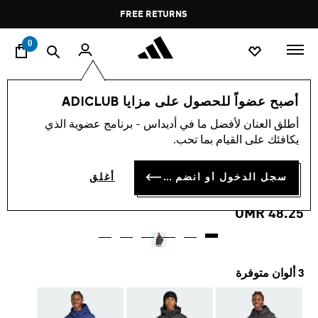
ا
Pause
FREE RETURNS
promotion
rotation
0
الرجال
ملابس
أصبح عضواً للحصول على مزايا ADICLUB
أطلق العنان لأفضل ما في أديداس - برنامج عضوية الذي
جاكيت بقبعة ESSENTIALS
يكافئك على القيام بما تحب.
CLIMAWARM 3-STRIPES
سجل الدخول أو انضم الآن
أغلق
INSULATED
OMR 48.25
3 ألوان متوفرة