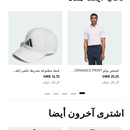
0
ا
ق
ميص بولو PERFORMANCE PRINT
ق
بعة مطبوعة بشريط خلفي إطباقي TOUR PRINT SNAPBACK
OMR 16.75
OMR 25.25
الرجال غولف
الرجال غولف
اشترى آخرون أيضا