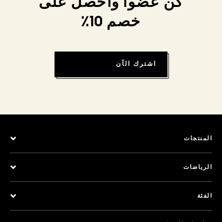
كن عضواً واحصل على
خصم 10٪
اشترك الآن
المنتجات
الرياضات
الفئة