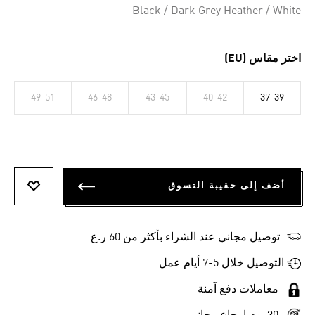
Black / Dark Grey Heather / White
اختر مقاس (EU)
49-51
46-48
43-45
40-42
37-39
أضف إلى حقيبة التسوق
أضف إلى
توصيل مجاني عند الشراء بأكثر من 60 ر.ع
التوصيل خلال 5-7 أيام عمل
معاملات دفع آمنة