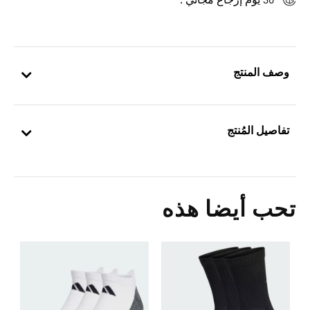
30 يوم إرجاع مجاني .
وصف المنتج
تفاصيل المُنتج
تحب أيضا هذه
0
g