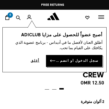
ا
Pause
FREE RETURNS
promotion
rotation
0
الرياضات
تدريب
إكسسوارات
أصبح عضواً للحصول على مزايا ADICLUB
أطلق العنان لأفضل ما في أديداس - برنامج عضوية الذي
ثلاثة أزواج من جوارب
يكافئك على القيام بما تحب.
PERFORMANCE GRIP
سجل الدخول أو انضم الآن
أغلق
CLIMACOOL CUSHIONED
CREW
OMR 12.50
2 ألوان متوفرة