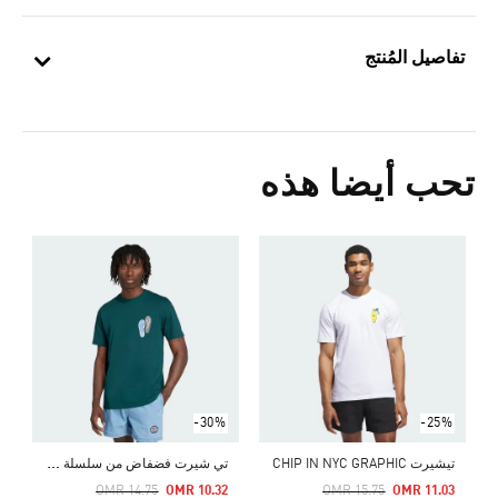
تفاصيل المُنتج
تحب أيضا هذه
Price Reduced From
To
1
ا
-30%
-25%
ت
ي شيرت فضفاض من سلسلة شعار أوريجينالز
تيشيرت CHIP IN NYC GRAPHIC
Price Reduced From
To
Price Reduced From
To
OMR 14.75
OMR 10.32
OMR 15.75
OMR 11.03