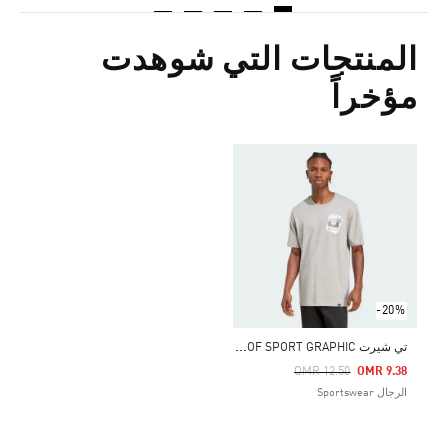
المنتجات التي شوهدت
مؤخراً
-20%
ت
ي شيرت MEMORIES OF SPORT GRAPHIC
Price Reduced From
To
OMR 12.50
OMR 9.38
الرجال Sportswear