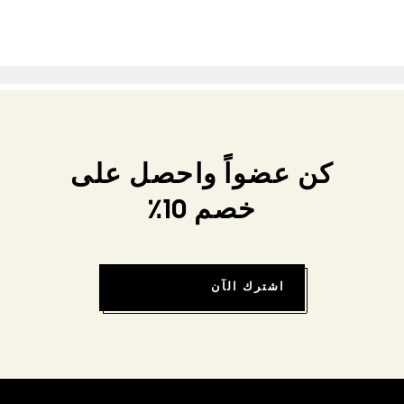
كن عضواً واحصل على
خصم 10٪
اشترك الآن