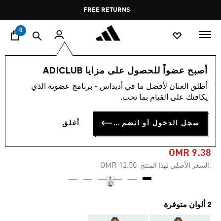
ا
Pause
FREE RETURNS
promotion
rotation
0
الرجال
ملابس
أصبح عضواً للحصول على مزايا ADICLUB
أطلق العنان لأفضل ما في أديداس - برنامج عضوية الذي
-20%
يكافئك على القيام بما تحب.
تي شيرت MEMORIES OF
سجل الدخول أو انضم الآن
أغلق
SPORT GRAPHIC
OMR 9.38
Price reduced from
to
OMR 12.50
:السعر الأصلي لهذا المنتج
2 ألوان متوفرة