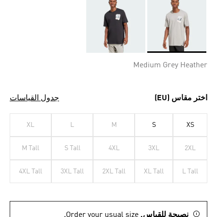
Selected
Medium Grey Heather
اختر مقاس (EU)
جدول القياسات
XL
L
M
S
XS
M Tall
S Tall
4XL
3XL
2XL
4XL Tall
3XL Tall
2XL Tall
XL Tall
L Tall
نصيحة للقياس.
Order your usual size.