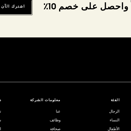
واحصل على خصم 10٪
اشترك الآن
الفئة
معلومات الشركة
د
الرجال
عنا
ت
النساء
وظائف
ش
الأطفال
صحافة
ا