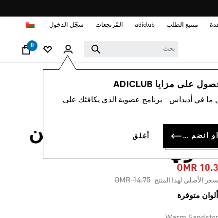
ا
دة
متتبع الطلب
adiclub
المُرتجعات
سجّل الدخول
0
رجال
ملابس
 على مزايا ADICLUB
 ما في أديداس - برنامج عضوية الذي يكافئك على
-30%
ي شيرت جرافيكي جبن
سجل الدخول أو انضم الآن
أغلق
شوي
OMR 10.
Price reduced from
to
OMR 14.75
سعر الأصلي لهذا المنتج