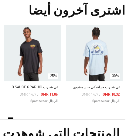
اشترى آخرون أيضا
-25%
-30%
ت
ي شيرت FOOD SAUCE GRAPHIC
تي شيرت جرافيكي جبن مشوي
Price Reduced From
To
Price Reduced From
To
OMR 14.75
OMR 14.75
OMR 11.06
OMR 10.32
الرجال Sportswear
الرجال Sportswear
المنتجات التي شوهدت م