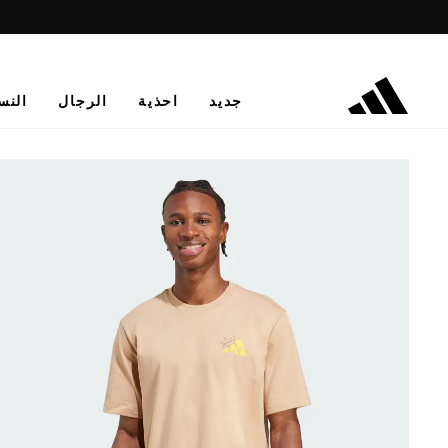
جديد
احذية
الرجال
النس