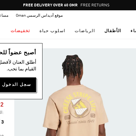
Pause
FREE DELIVERY OVER 60 OMR
FREE RETURNS
promotion
موقع أديداس الرسمي Oman
مساع
rotation
اء
الأطفال
الرياضات
اسلوب حياة
تخفيضات
ال
أصبح عضواً للحصول
أطلق العنان لأفضل
القيام بما تحب.
ت
م
32
:ال
3 ألوان متوفرة