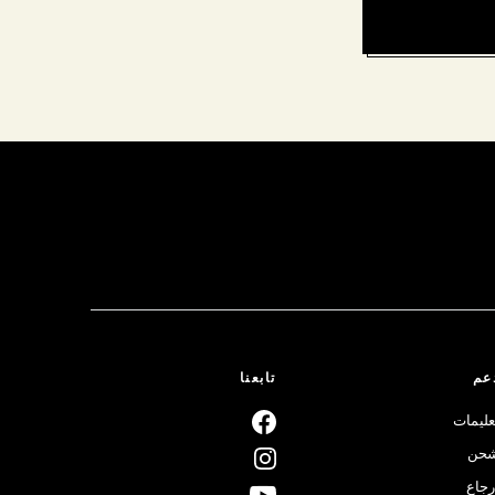
عم
تابعنا
عليمات
حن
رجاع