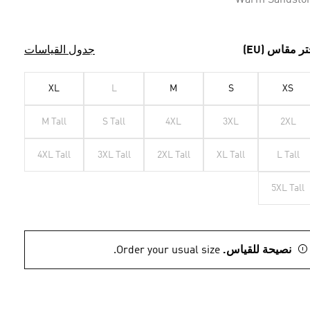
Warm Sandsto
تر مقاس (EU)
جدول القياسات
XL
L
M
S
XS
M Tall
S Tall
4XL
3XL
2XL
4XL Tall
3XL Tall
2XL Tall
XL Tall
L Tall
5XL Tall
نصيحة للقياس.
Order your usual size.