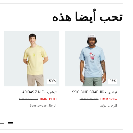
تحب أيضا هذه
-50%
-35%
ت
يشيرت CLASSIC CHIP GRAPHIC
تيشيرت ADIDAS Z.N.E.
Price Reduced From
To
Price Reduced From
To
OMR 22.00
OMR 26.25
OMR 11.00
OMR 17.06
الرجال غولف
الرجال Sportswear