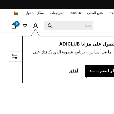
ا
دة
متتبع الطلب
adiclub
المُرتجعات
سجّل الدخول
0
 على مزايا ADICLUB
 ما في أديداس - برنامج عضوية الذي يكافئك على
فلتر و صنف
سجل الدخول أو انضم الآن
أغلق