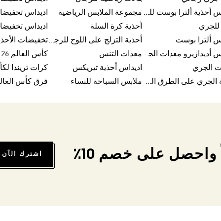
اديداس أحذية ألترا بوست للرجال
مجموعة الملابس الرياضية
اديداس تخفيضا
للجري
أحذية كرة السلة
اديداس تخفيضا
س ألترا بوست
أحذية التزلج على اللوح للرجال
تخفيضات الأحذي
اديداس أديدازيرو معدات الجري
معدات التنس
كأس العالم FIFA 26™
ت الجري
اديداس أحذية تيريكس
أحذية الجري على الطرق الوعرة للرجال
ملابس السباحة للنساء
فرق كأس العالم FA 26
واحصل على خصم 10٪
اشترك الآن