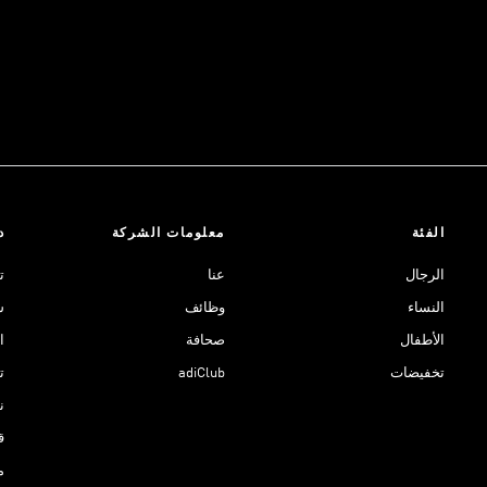
الفئة
معلومات الشركة
د
الرجال
عنا
ت
النساء
وظائف
ش
الأطفال
صحافة
ا
تخفيضات
adiClub
ت
نادي 
ق
م