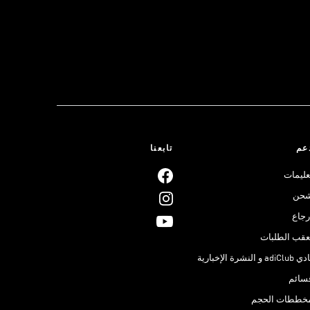
عم
تابعنا
عليمات
حن
رجاع
عقب الطلبات
adiClub و النشرة الإخبارية
سائم
خططات الحجم