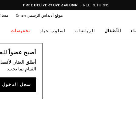
Pause
FREE DELIVERY OVER 60 OMR
FREE RETURNS
promotion
موقع أديداس الرسمي Oman
مساع
rotation
اء
الأطفال
الرياضات
اسلوب حياة
تخفيضات
أصبح عضواً للحصول
أطلق العنان لأفضل
القيام بما تحب.