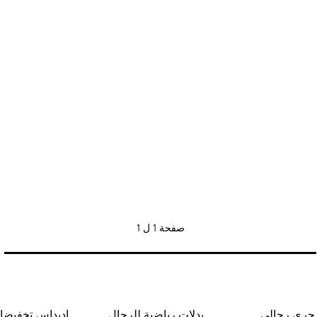
صفحة
1 ل 1
 جري رجالي
بدلات رياضية للرجال
اديداس تخفيضا