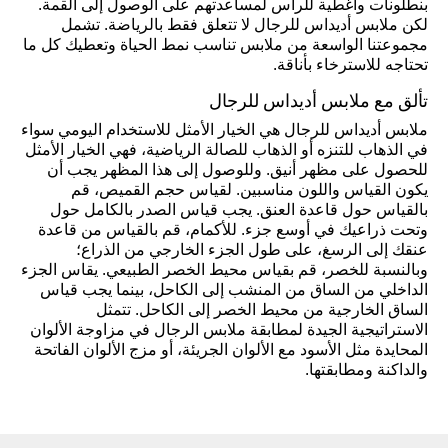
بنطلونات وأغطية للرأس لمساعدتهم على الوصول إلى القمة.
لكن ملابس أديداس للرجال لا تتعلق فقط بالرياضة. تشمل
مجموعتنا الواسعة من ملابس تناسب نمط الحياة وتعطيك كل ما
تحتاجه للاسترخاء بأناقة.
تألق مع ملابس أديداس للرجال
ملابس أديداس للرجال هي الخيار الأمثل للاستخدام اليومي سواء
في الذهاب للتنزه أو الذهاب للصالة الرياضية، فهي الخيار الأمثل
للحصول على مظهر أنيق. وللوصول إلى هذا المظهر يجب أن
يكون القياس واللون مناسبين. لقياس حجم القميص، قم
بالقياس حول قاعدة العنق. يجب قياس الصدر بالكامل حول
وتحت ذراعيك في أوسع جزء. للأكمام، قم بالقياس من قاعدة
عنقك إلى الرسغ، على طول الجزء الخارجي من الذراع؛
وبالنسبة للخصر، قم بقياس محيط الخصر الطبيعي. يقاس الجزء
الداخلي من الساق من المنشب إلى الكاحل، بينما يجب قياس
الساق الخارجية من محيط الخصر إلى الكاحل. تتمثل
الاستراتيجية الجيدة لمطابقة ملابس الرجال في مزاوجة الألوان
المحايدة مثل الأسود مع الألوان الجريئة، أو مزج الألوان الفاتحة
والداكنة ومطابقتها.