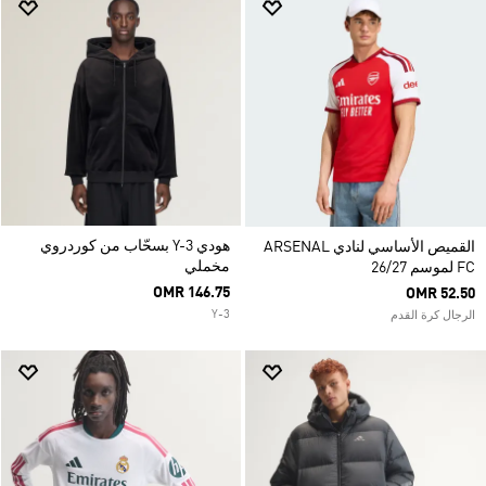
هودي Y-3 بسحّاب من كوردروي
القميص الأساسي لنادي ARSENAL
مخملي
FC لموسم 26/27
OMR 146.75
OMR 52.50
Y-3
الرجال كرة القدم