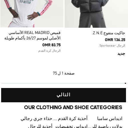
قميص REAL MADRID الأساسي
جاكيت منفوخ Z.N.E.
الأصلي لموسم 26/27 بأكمام طويلة
OMR 136.25
OMR 83.75
الرجال Sportswear
الرجال كرة القدم
جديد
صفحة
1 ل 75
التالي
OUR CLOTHING AND SHOE CATEGORIES
اديداس سامبا
أحذية كرة القدم للرجال
حذاء جري رجالي
بدلات رياضية للرجال
اديداس تخفيضات
أحذية للرجال