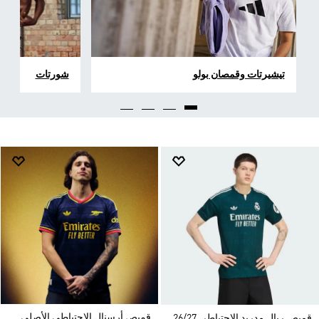
تيشيرتات وقمصان بولو
شورتات
قميص أرسنال الاحتياطي الأصلي
قميص ريال مدريد الاحتياطي 26/27