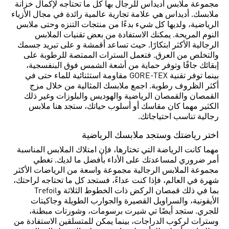
مجموعة ملابس أديداس للرجال بها كل ما تحتاجه لإكمال خزانة
ملابسك. أديداس هي علامة تجارية عالمية رائدة في مجال الأزياء
الرياضية، ولديها كل شيء بدءًا من منتجات التنزه وحتى ملابس
النوم المريحة. يمكنك الاستفادة من بعض تقنيات الملابس
الرجالية الأكثر ابتكارًا. حيث تساعد أقمشة و على تبريد جسمك
والتخلص من العرق. فتعمل السترات الممتصة للرطوبة على
إبقائك جافًا وتوفر حماية من أشعة الشمس فوق البنفسجية،
بينما توفر تقنية GORE-TEX مقاومة استثنائية للماء حتى في
أكثر الظروف رطوبة. اجمع ملابسك المثالية من خلال مزج
القمصان والقمصان الرياضية والهوديس والبلوزات وغير ذلك
الكثير مهما كان مقاسك أو أسلوب حياتك، ستجد هنا ملابس
رجالية تناسب احتياجاتك.
اختر رياضتك وستجد ملابسك الرياضية
مهما كانت الرياضة التي تختارها، فإن امتلاك الملابس المناسبة
أمر ضروري لمساعدتك على الأداء بأفضل ما لديك. تغطي
مجموعة الملابس الرجالية مجموعة واسعة من الرياضات الأكثر
شهرة في العالم، فإذا كنت عداءً، فستجد كل ما تحتاجه لراحتك،
بما في ذلك قمصان الركض ذات الخطوط الثلاثة وTrefoil
الأيقونية، والسراويل القصيرة والجوارب الطويلة وجاكيتات
للجري. ستجد أيضًا تي شيرت برسومات، وشورتات مبطنة،
وسترات لركوب الدراجات، بينما يمكن للمتسلقين الاستفادة من