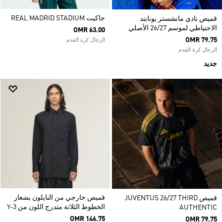
جاكيت REAL MADRID STADIUM
قميص نادي مانشستر يونايتد
الاحتياطي لموسم 26/27 الأصلي
OMR 63.00
OMR 79.75
الرجال كرة القدم
الرجال كرة القدم
جديد
قميص خارجي من النايلون بشعار
قميص JUVENTUS 26/27 THIRD
الخطوط الثلاثة متدرج اللون من Y-3
AUTHENTIC
OMR 146.75
OMR 79.75