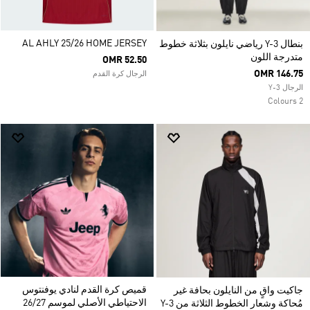
AL AHLY 25/26 HOME JERSEY
بنطال Y-3 رياضي نايلون بثلاثة خطوط
متدرجة اللون
OMR 52.50
OMR 146.75
الرجال كرة القدم
الرجال Y-3
2 Colours
قميص كرة القدم لنادي يوفنتوس
جاكيت واقٍ من النايلون بحافة غير
الاحتياطي الأصلي لموسم 26/27
مُحاكة وشعار الخطوط الثلاثة من Y-3