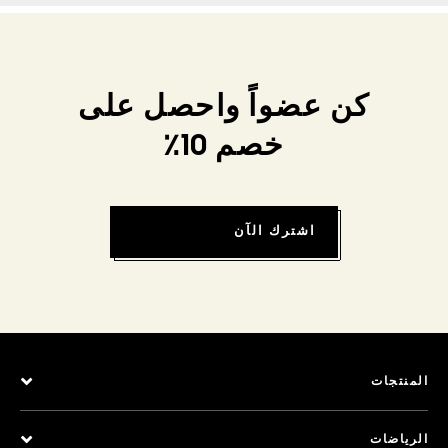
كن عضواً واحصل على
خصم 10٪
اشترك الآن
المنتجات
الرياضات