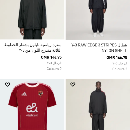
سترة رياضية نايلون بشعار الخطوط
بنطال Y-3 RAW EDGE 3 STRIPES
الثلاثة متدرج اللون من Y-3
NYLON SHELL
OMR 146.75
OMR 146.75
الرجال Y-3
الرجال Y-3
2 Colours
2 Colours