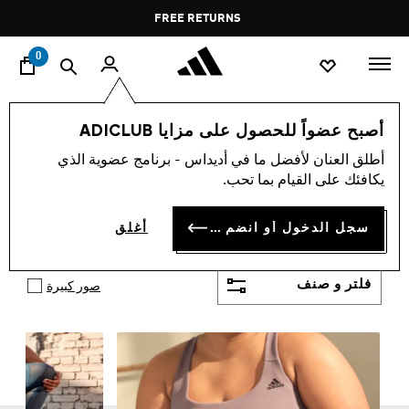
ي
Pause
FREE DELIVERY OVER 60 OMR
FREE RETURNS
promotion
rotation
0
ملابس
النساء
أصبح عضواً للحصول على مزايا ADICLUB
ملابس نسائية
أطلق العنان لأفضل ما في أديداس - برنامج عضوية الذي
(2484)
يكافئك على القيام بما تحب.
تتعدد الأذواق وتتعاقب الفصول وتشكيلة ملابس النساء من
أديداس لا تزيد إلا تنوعًا. إنها ملابس أصيلة وأصلِيَّة صممت
سجل الدخول أو انضم الآن
أغلق
لكيلا يقلدها أي صانع. وهي لم تصمم إلا بعد تجربة مجموعة
أظهر المزيد
كبيرة من المقاسات والقصات والبحث في أرشيف علامة
أديداس الحافل. المواد المعتمدة أطلقت يد الصانع ليبدع
فلتر و صنف
صور كبيرة
أكثر.