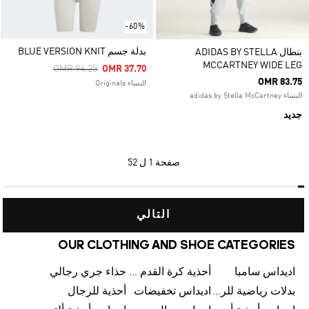
-60%
بدلة جسم BLUE VERSION KNIT
بنطال ADIDAS BY STELLA
MCCARTNEY WIDE LEG
Price Reduced From
To
OMR 94.25
OMR 37.70
OMR 83.75
النساء Originals
النساء adidas by Stella McCartney
جديد
1 ل 52
صفحة
التالي
OUR CLOTHING AND SHOE CATEGORIES
حذاء جري رجالي
أحذية كرة القدم للرجال
اديداس سامبا
أحذية للرجال
اديداس تخفيضات
بدلات رياضية للرجال