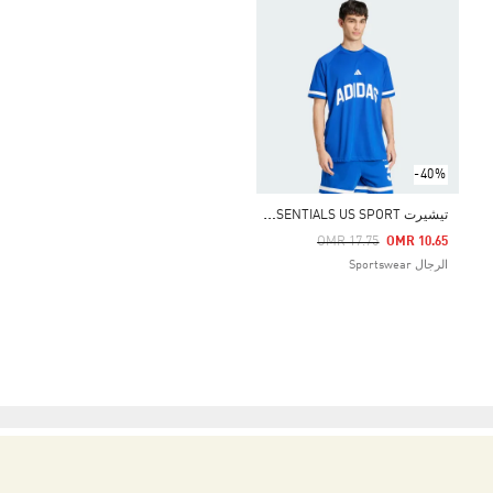
-40%
ت
يشيرت SEASONAL ESSENTIALS US SPORT
Price Reduced From
To
OMR 17.75
OMR 10.65
الرجال Sportswear