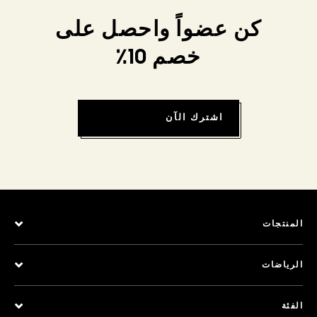
كن عضواً واحصل على
خصم 10٪
اشترك الآن
المنتجات
الرياضات
الفئة