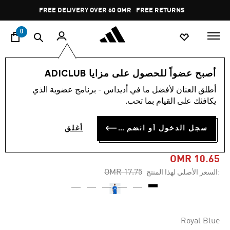
ا
Pause
FREE DELIVERY OVER 60 OMR
FREE RETURNS
promotion
rotation
0
الرجال
ملابس
أصبح عضواً للحصول على مزايا ADICLUB
أطلق العنان لأفضل ما في أديداس - برنامج عضوية الذي
-40%
يكافئك على القيام بما تحب.
تيشيرت SEASONAL
سجل الدخول أو انضم الآن
أغلق
ESSENTIALS US SPORT
OMR 10.65
Price reduced from
to
OMR 17.75
:السعر الأصلي لهذا المنتج
Royal Blue