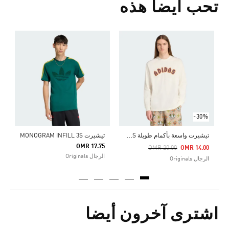
تحب أيضا هذه
Price Reduced From
To
2
ا
-30%
ت
يشيرت واسعة بأكمام طويلة TILES
تيشيرت MONOGRAM INFILL 3S
OMR 17.75
Price Reduced From
To
OMR 20.00
OMR 14.00
الرجال Originals
الرجال Originals
اشترى آخرون أيضا