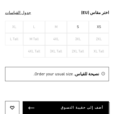
اختر مقاس (EU)
جدول القياسات
XL
L
M
S
XS
L Tall
M Tall
4XL
3XL
2XL
4XL Tall
3XL Tall
2XL Tall
XL Tall
نصيحة للقياس.
Order your usual size.
أضف إلى حقيبة التسوق
أضف إلى