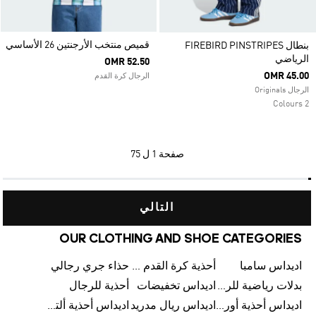
قميص منتخب الأرجنتين 26 الأساسي
بنطال FIREBIRD PINSTRIPES
الرياضي
OMR 52.50
OMR 45.00
الرجال كرة القدم
الرجال Originals
2 Colours
صفحة
1 ل 75
التالي
OUR CLOTHING AND SHOE CATEGORIES
اديداس سامبا
أحذية كرة القدم للرجال
حذاء جري رجالي
بدلات رياضية للرجال
اديداس تخفيضات
أحذية للرجال
اديداس أحذية أورجينالز
اديداس ريال مدريد
اديداس أحذية ألترا بوست للرجال