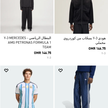
البنطال الرياضي Y-3 MERCEDES -
هودي Y-3 بسحّاب من كوردروي
AMG PETRONAS FORMULA 1
مخملي
TEAM
OMR 146.75
OMR 146.75
Y-3
Y-3