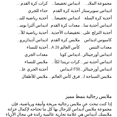
مجموعة الملابس الرياضية
اديداس تخفيضات للأطفال
كرات كرة القدم للرجال
اديداس سوبرستار
أحذية كرة القدم
حذاء للجري
أحذية كرة السلة
اديداس تخفيضات للرجال
أحذية رياضية للبنات
اديداس أحذية سامبا للنساء
معدات كرة القدم
اديداس ألترا بوست
أحذية التزلج على اللوح للرجال
تخفيضات الأحذية للرجال
أحذية رياضية للأطفال
كامبوس اديداس
ملابس كرة القدم
اديداس أديدازيرو معدات الجري
معدات التنس
كأس العالم FIFA 26™
أحذية للنساء
اديداس أورجينالز ملابس للنساء
اديداس كوبا
معدات الجري
اديداس أحذية تيريكس
كرات تريندا لكأس العالم FIFA 26™
ملابس للنساء
اديداس أورجينالز صنادل للنساء
F50 اديداس
أحذية الجري على الطرق الوعرة للرجال
ملابس السباحة للنساء
فرق كأس العالم FIFA 26™
ملابس للأطفال
ملابس رجالية بنمط مميز
إذا كنت تبحث عن ملابس رجالية مريحة وأنيقة ورياضية، فإن
مجموعة ملابس أديداس للرجال بها كل ما تحتاجه لإكمال خزانة
ملابسك. أديداس هي علامة تجارية عالمية رائدة في مجال الأزياء