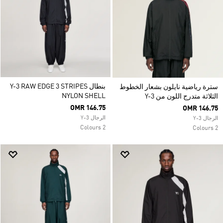
بنطال Y-3 RAW EDGE 3 STRIPES
سترة رياضية نايلون بشعار الخطوط
NYLON SHELL
الثلاثة متدرج اللون من Y-3
OMR 146.75
OMR 146.75
الرجال Y-3
الرجال Y-3
2 Colours
2 Colours