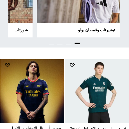
تيشيرتات وقمصان بولو
شورتات
قميص أرسنال الاحتياطي الأصلي
قميص ريال مدريد الاحتياطي 26/27