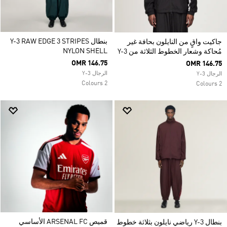
بنطال Y-3 RAW EDGE 3 STRIPES
جاكيت واقٍ من النايلون بحافة غير
NYLON SHELL
مُحاكة وشعار الخطوط الثلاثة من Y-3
OMR 146.75
OMR 146.75
الرجال Y-3
الرجال Y-3
2 Colours
2 Colours
قميص ARSENAL FC الأساسي
بنطال Y-3 رياضي نايلون بثلاثة خطوط