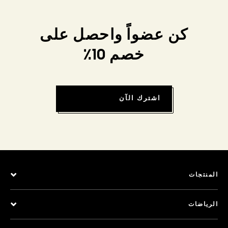
كن عضواً واحصل على
خصم 10٪
اشترك الآن
المنتجات
الرياضات