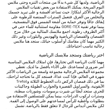
الرياضية، ولديها كل شيء بدءًا من منتجات التنزه وحتى ملابس
النوم المريحة. يمكنك الاستفادة من بعض تقنيات الملابس
الرجالية الأكثر ابتكارًا. حيث تساعد أقمشة و على تبريد جسمك
والتخلص من العرق. فتعمل السترات الممتصة للرطوبة على
إبقائك جافًا وتوفر حماية من أشعة الشمس فوق البنفسجية،
بينما توفر تقنية GORE-TEX مقاومة استثنائية للماء حتى في
أكثر الظروف رطوبة. اجمع ملابسك المثالية من خلال مزج
القمصان والقمصان الرياضية والهوديس والبلوزات وغير ذلك
الكثير مهما كان مقاسك أو أسلوب حياتك، ستجد هنا ملابس
رجالية تناسب احتياجاتك.
اختر رياضتك وستجد ملابسك الرياضية
مهما كانت الرياضة التي تختارها، فإن امتلاك الملابس المناسبة
أمر ضروري لمساعدتك على الأداء بأفضل ما لديك. تغطي
مجموعة الملابس الرجالية مجموعة واسعة من الرياضات الأكثر
شهرة في العالم، فإذا كنت عداءً، فستجد كل ما تحتاجه لراحتك،
بما في ذلك قمصان الركض ذات الخطوط الثلاثة وTrefoil
الأيقونية، والسراويل القصيرة والجوارب الطويلة وجاكيتات
للجري. ستجد أيضًا تي شيرت برسومات، وشورتات مبطنة،
وسترات لركوب الدراجات، بينما يمكن للمتسلقين الاستفادة من
بنطلونات وأغطية للرأس لمساعدتهم على الوصول إلى القمة.
لكن ملابس أديداس للرجال لا تتعلق فقط بالرياضة. تشمل