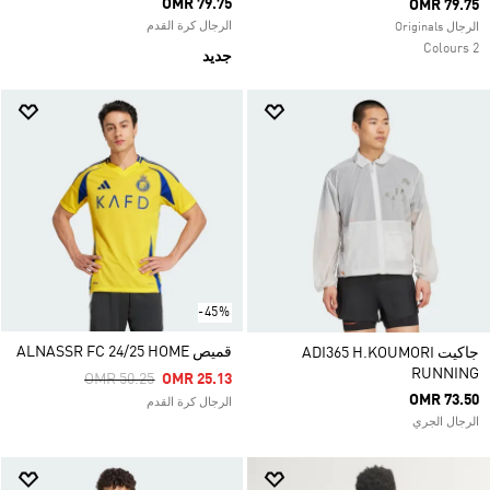
OMR 79.75
OMR 79.75
الرجال كرة القدم
الرجال Originals
2 Colours
جديد
-45%
قميص ALNASSR FC 24/25 HOME
جاكيت ADI365 H.KOUMORI
RUNNING
Price Reduced From
To
OMR 50.25
OMR 25.13
OMR 73.50
الرجال كرة القدم
الرجال الجري