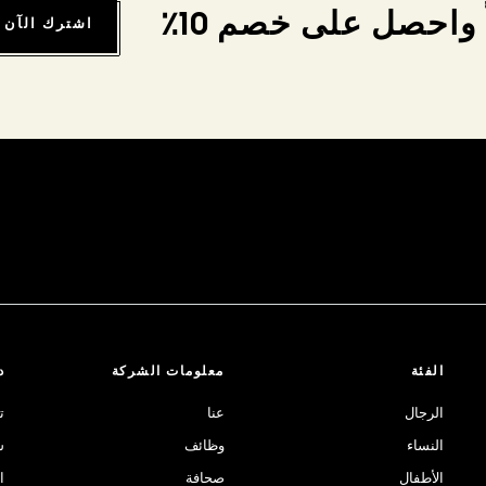
واحصل على خصم 10٪
اشترك الآن
الفئة
معلومات الشركة
د
الرجال
عنا
ت
النساء
وظائف
ش
الأطفال
صحافة
ا