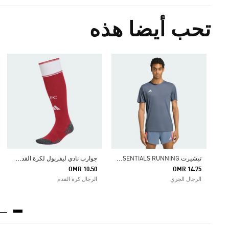
تحب أيضا هذه
ت
يشيرت ADIZERO ESSENTIALS RUNNING
ج
وارب نادي ليفربول لكرة القدم الأساسية لموسم 26/27.
OMR 10.50
OMR 14.75
الرجال الجري
الرجال كرة القدم