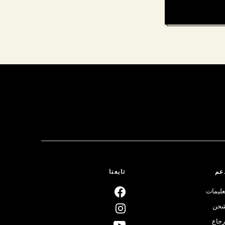
عم
تابعنا
عليمات
حن
رجاع