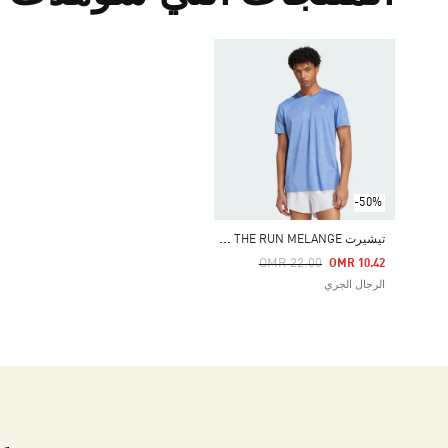
-50%
ت
يشيرت OWN THE RUN MELANGE
Price Reduced From
To
OMR 22.00
OMR 10.42
الرجال الجري