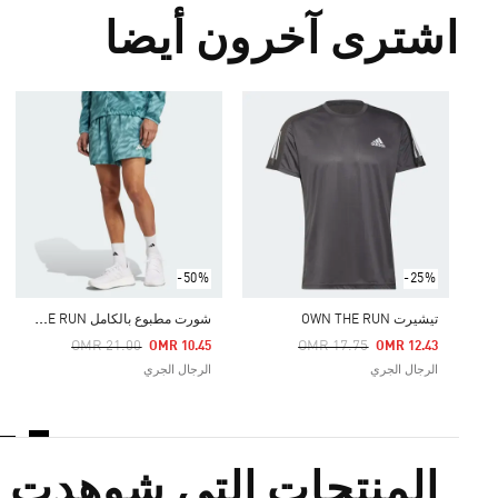
اشترى آخرون أيضا
-50%
-25%
ش
ورت مطبوع بالكامل OWN THE RUN
تيشيرت OWN THE RUN
Price Reduced From
To
Price Reduced From
To
OMR 21.00
OMR 17.75
OMR 10.45
OMR 12.43
الرجال الجري
الرجال الجري
المنتجات التي شوهدت م