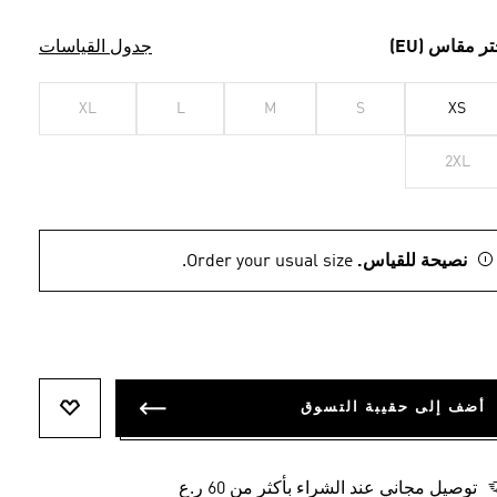
تر مقاس (EU)
جدول القياسات
XL
L
M
S
XS
2XL
نصيحة للقياس.
Order your usual size.
أضف إلى حقيبة التسوق
أضف إلى ل
توصيل مجاني عند الشراء بأكثر من 60 ر.ع