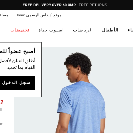
Pause
FREE DELIVERY OVER 60 OMR
FREE RETURNS
promotion
موقع أديداس الرسمي Oman
مساع
rotation
اء
الأطفال
الرياضات
اسلوب حياة
تخفيضات
ال
أصبح عضواً للحصول
أطلق العنان لأفضل
القيام بما تحب.
E
42
:ال
on