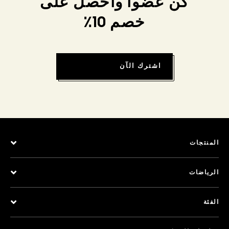
كن عضواً واحصل على
خصم 10٪
اشترك الآن
المنتجات
الرياضات
الفئة