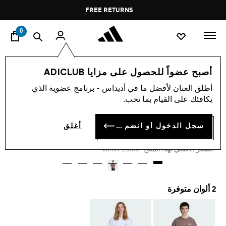
ا
Pause
FREE DELIVERY OVER 60 OMR
FREE RETURNS
promotion
rotation
0
الرجال
ملابس
أصبح عضواً للحصول على مزايا ADICLUB
أطلق العنان لأفضل ما في أديداس - برنامج عضوية الذي
-40%
يكافئك على القيام بما تحب.
تيشيرت OUTLINE PALM
سجل الدخول أو انضم الآن
أغلق
OMR 12.00
Price reduced from
to
OMR 20.00
:السعر الأصلي لهذا المنتج
2 ألوان متوفرة