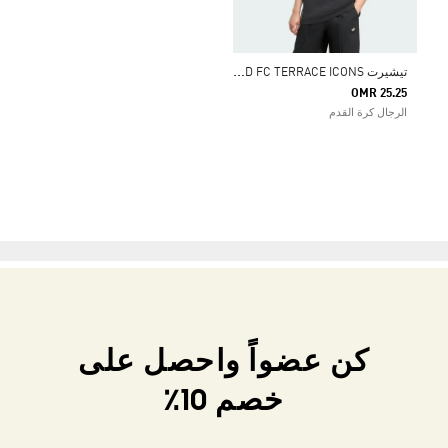
ت
يشيرت NEWCASTLE UNITED FC TERRACE ICONS
OMR 25.25
الرجال كرة القدم
كن عضواً واحصل على
خصم 10٪