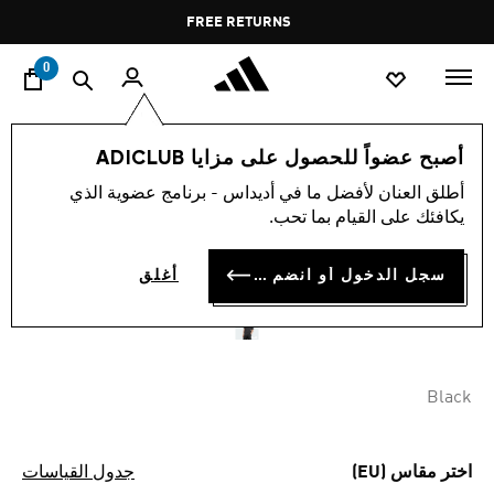
ا
Pause
FREE RETURNS
promotion
rotation
0
الرجال
ملابس
أصبح عضواً للحصول على مزايا ADICLUB
أطلق العنان لأفضل ما في أديداس - برنامج عضوية الذي
تيشيرت NEWCASTLE UNITED
يكافئك على القيام بما تحب.
FC TERRACE ICONS
سجل الدخول أو انضم الآن
أغلق
OMR 25.25
Black
اختر مقاس (EU)
جدول القياسات