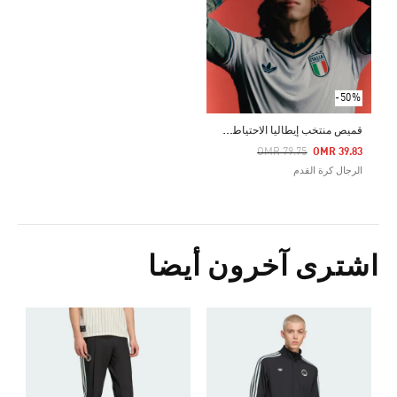
-50%
ق
ميص منتخب إيطاليا الاحتياطي الأصلي لعام 2026
Price Reduced From
To
OMR 79.75
OMR 39.83
الرجال كرة القدم
اشترى آخرون أيضا
5
ا