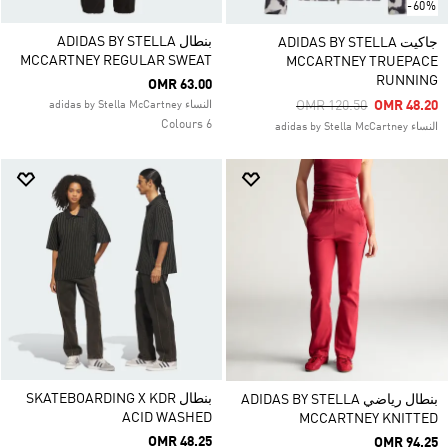
-60%
بنطال ADIDAS BY STELLA
جاكيت ADIDAS BY STELLA
MCCARTNEY REGULAR SWEAT
MCCARTNEY TRUEPACE
RUNNING
OMR 63.00
Price Reduced From
To
OMR 120.50
OMR 48.20
النساء adidas by Stella McCartney
6 Colours
النساء adidas by Stella McCartney
بنطال SKATEBOARDING X KDR
بنطال رياضي ADIDAS BY STELLA
ACID WASHED
MCCARTNEY KNITTED
OMR 48.25
OMR 94.25