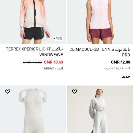
-40%
جاكيت TERREX XPERIOR LIGHT
تانك توب CLIMACOOL+3D TENNIS
WINDWEAVE
PRO
Price Reduced From
To
OMR 73.50
OMR 40.43
OMR 42.00
النساء كرة المضرب
النساء TERREX
جديد