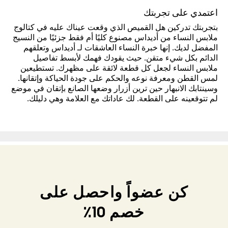
اعتمدي على تجربتك
بتجربتك تدركين هل القميص الذي وقعت عيناك عليه في كتالوج
ملابس النساء من أديداس مصنوع كليًا أم فقط جزئيًا من النسيج
المفضل لديك. إنها خبرة النساء العاشقات لـ أديداس وتعلقهم
الدائم بكل شيء متقن. حيث يقودك فهمك لأبسط تفاصيل
ملابس النساء لجعل كل قطعة لائقة على مظهرك. تستطيعين
لمس القطن ومعرفة نوعه والحكم على جودة الحياكة وإتقانها.
وسينتابك الانبهار حين ترين أزرار وضعها الصانع بإتقان في موضع
لم تتوقعينه على القطعة. لك عاداتك مع العلامة وهي دليلك.
كن عضواً واحصل على
خصم 10٪