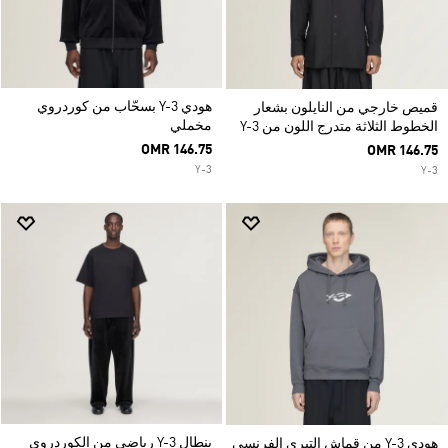
هودي Y-3 بسحّاب من كوردروي
قميص خارجي من النايلون بشعار
مخملي
الخطوط الثلاثة متدرج اللون من Y-3
OMR 146.75
OMR 146.75
Y-3
Y-3
بنطال Y-3 رياضي من الكوردروي
هودي Y-3 من قماش التيري الفرنسي