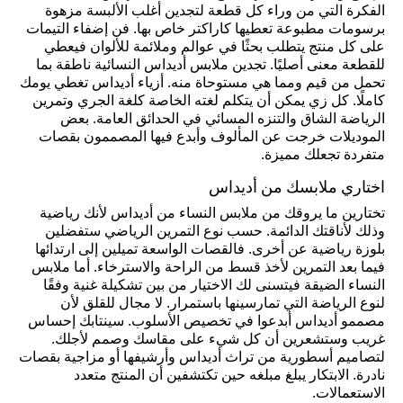
الفكرة التي من وراء كل قطعة لتجدين أغلب الألبسة مزهوة
برسومات مطبوعة تعطيها كاراكتر خاص بها. فن إضفاء التيمات
على كل منتج يتطلب بحثًا في عوالم وملائمة للألوان فيعطي
للقطعة معنى أصليًا. تجدين ملابس أديداس النسائية ناطقة بما
تحمل من قيم ومما هي مستوحاة منه. أزياء أديداس تغطي يومك
كاملًا. كل زي يمكن أن يتكلم لغته الخاصة كلغة الجري وتمرين
الرياضة الشاق والتنزه المسائي في الحدائق العامة. بعض
الموديلات خرجت عن المألوف وأبدع فيها المصممون بقصات
متفردة تجعلك مميزة.
اختاري ملابسك من أديداس
تختارين ما يروقك من ملابس النساء من أديداس لأنك رياضية
وذلك لأناقتك الدائمة. حسب نوع التمرين الرياضي ستفضلين
بلوزة رياضية عن أخرى. فالقصات الواسعة تميلين إلى ارتدائها
فيما بعد التمرين لأخذ قسط من الراحة والاسترخاء. أما ملابس
النساء الضيقة فيتسنى لك الاختيار من بين تشكيلة غنية وفقًا
لنوع الرياضة التي تمارسينها باستمرار. لا مجال للقلق لأن
مصممو أديداس أبدعوا في تخصيص الأسلوب. سينتابك إحساس
غريب وستشعرين أن كل شيء على مقاسك وصمم لأجلك.
لتصاميم أسطورية من تراث أديداس وأرشيفها أو مزاجية بقصات
نادرة. الابتكار يبلغ مبلغه حين تكتشفين أن المنتج متعدد
الاستعمالات.