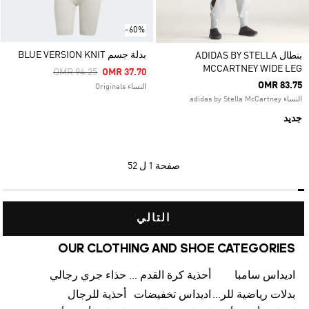
-60%
بدلة جسم BLUE VERSION KNIT
بنطال ADIDAS BY STELLA
MCCARTNEY WIDE LEG
Price Reduced From
To
OMR 94.25
OMR 37.70
OMR 83.75
النساء Originals
النساء adidas by Stella McCartney
جديد
صفحة
1 ل 52
التالي
OUR CLOTHING AND SHOE CATEGORIES
اديداس سامبا
أحذية كرة القدم للرجال
حذاء جري رجالي
بدلات رياضية للرجال
اديداس تخفيضات
أحذية للرجال