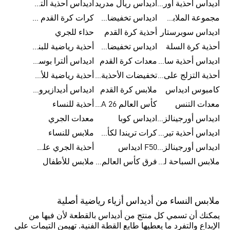
اديداس أحذية أورجينالز
اديداس ريال مدريد
اديداس أحذية ألترا بوست للرجال
مجموعة الملابس الرياضية
اديداس تخفيضات للأطفال
كرات كرة القدم للرجال
اديداس سوبرستار
أحذية كرة القدم
حذاء للجري
أحذية كرة السلة
اديداس تخفيضات للرجال
أحذية رياضية للبنات
اديداس أحذية سامبا للنساء
معدات كرة القدم
اديداس ألترا بوست
أحذية التزلج على اللوح للرجال
تخفيضات الأحذية للرجال
أحذية رياضية للأطفال
كامبوس اديداس
ملابس كرة القدم
اديداس أديدازيرو معدات الجري
معدات التنس
كأس العالم FIFA 26™
أحذية للنساء
اديداس أورجينالز ملابس للنساء
اديداس كوبا
معدات الجري
اديداس أحذية تيريكس
كرات تريندا لكأس العالم FIFA 26™
ملابس للنساء
اديداس أورجينالز صنادل للنساء
F50 اديداس
أحذية الجري على الطرق الوعرة للرجال
ملابس السباحة للنساء
فرق كأس العالم FIFA 26™
ملابس للأطفال
ملابس النساء من أديداس أزياء رياضية أصلية
يمكنك أن تسمي كل منتج من أديداس بالقطعة لأن فيها من
الإبداع والتفرد ما يعطيها طابع القطة الفنية. تهيمن التيمات على