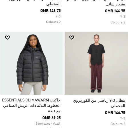
المخملي
بشعار سائل
OMR 146.75
OMR 146.75
Y-3
Y-3
2 Colours
2 Colours
جاكيت ESSENTIALS CLIMAWARM
بنطال Y-3 رياضي من الكوردروي
الخطوط الثلاثة ذات الريش الصناعي
المخملي
مع قبعة
OMR 146.75
OMR 69.25
Y-3
النساء Sportswear
2 Colours