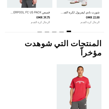
ش
ورت نادي ليفربول لكرة القدم US PACK
ق
ميص LIVERPOOL FC US PACK
OMR 39.75
OMR 22.00
الرجال كرة القدم
الرجال كرة القدم
المنتجات التي شوهدت
مؤخراً