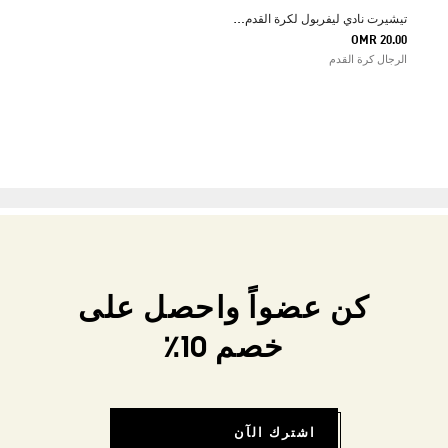
ت
يشيرت نادي ليفربول لكرة القدم US PACK
OMR 20.00
الرجال كرة القدم
كن عضواً واحصل على
خصم 10٪
اشترك الآن