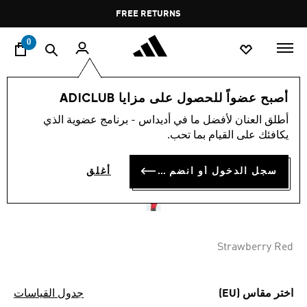
ا
Pause
FREE RETURNS
promotion
rotation
0
الرجال
ملابس
أصبح عضواً للحصول على مزايا ADICLUB
أطلق العنان لأفضل ما في أديداس - برنامج عضوية الذي
تيشيرت نادي ليفربول لكرة
يكافئك على القيام بما تحب.
القدم US PACK
سجل الدخول أو انضم الآن
أغلق
OMR 20.00
Strawberry Red
اختر مقاس (EU)
جدول القياسات