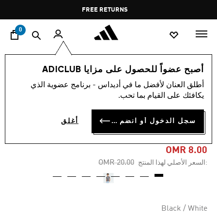
ا
Pause
FREE RETURNS
promotion
rotation
0
الأطفال
الملابس
أصبح عضواً للحصول على مزايا ADICLUB
أطلق العنان لأفضل ما في أديداس - برنامج عضوية الذي
-60%
يكافئك على القيام بما تحب.
تيشيرت للأطفال EMERGING
سجل الدخول أو انضم الآن
أغلق
HARMONY
OMR 8.00
Price reduced from
to
OMR 20.00
:السعر الأصلي لهذا المنتج
Black / White