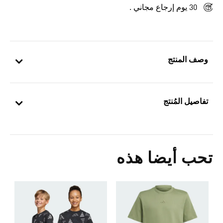
30 يوم إرجاع مجاني .
وصف المنتج
تفاصيل المُنتج
تحب أيضا هذه
ت
Price Reduced From
To
8
ش