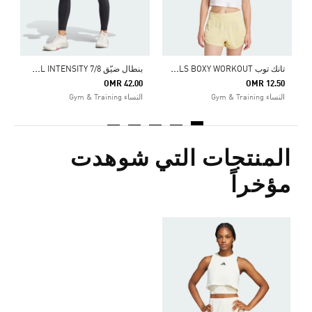
ت
انك توب TRAIN ESSENTIALS BOXY WORKOUT
ب
نطال ضيّق COOL INTENSITY 7/8
OMR 42.00
OMR 12.50
النساء Gym & Training
النساء Gym & Training
المنتجات التي شوهدت
مؤخراً