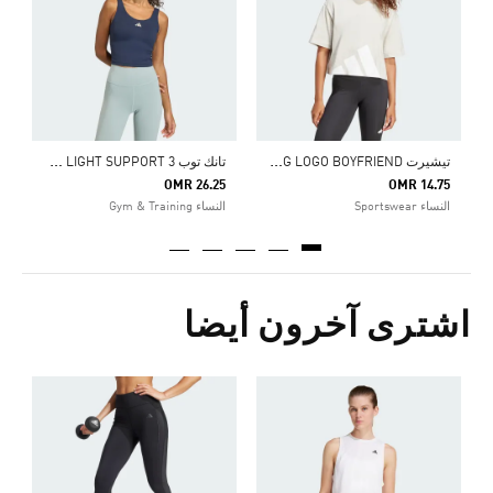
ا
ت
يشيرت ESSENTIALS BIG LOGO BOYFRIEND
ت
انك توب 3 STRIPES STUDIO ALL ME LIGHT SUPPORT
OMR 26.25
OMR 14.75
النساء Sportswear
النساء Gym & Training
اشترى آخرون أيضا
5
ا