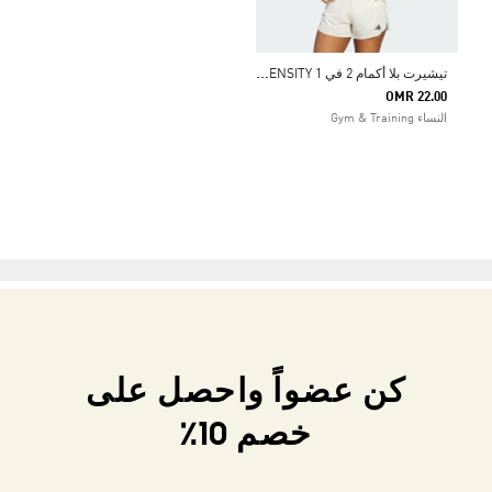
ت
يشيرت بلا أكمام 2 في 1 COOL INTENSITY للتمرين
OMR 22.00
النساء Gym & Training
كن عضواً واحصل على
خصم 10٪