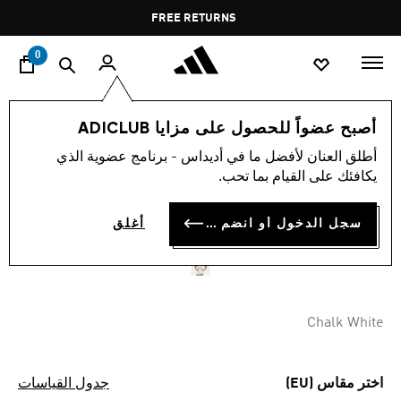
ا
Pause
FREE RETURNS
promotion
rotation
0
النساء
ملابس
أصبح عضواً للحصول على مزايا ADICLUB
أطلق العنان لأفضل ما في أديداس - برنامج عضوية الذي
تيشيرت بلا أكمام 2 في 1 COOL
يكافئك على القيام بما تحب.
INTENSITY للتمرين
سجل الدخول أو انضم الآن
أغلق
OMR 22.00
Chalk White
اختر مقاس (EU)
جدول القياسات