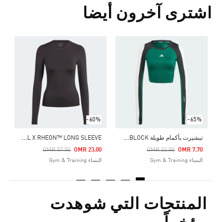
اشترى آخرون أيضا
-60%
-65%
ت
يشيرت بأكمام طويلة TECHFIT AEROREADY COLORBLOCK
T
ECHFIT CONTROL X RHEON™ LONG SLEEVE
Price Reduced From
To
Price Reduced From
To
0
OMR 57.50
OMR 23.00
OMR 22.00
OMR 7.70
النساء Gym & Training
النساء Gym & Training
ا
المنتجات التي شوهدت