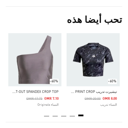
تحب أيضا هذه
Price Reduced From
To
6
ا
-60%
-60%
ت
يشيرت تدريب TECHFIT CAMO PRINT CROP
F
ASHION CUT-OUT SPANDEX CROP TOP
Price Reduced From
To
Price Reduced From
To
OMR 17.75
OMR 7.10
OMR 20.00
OMR 8.00
النساء تدريب
النساء Originals