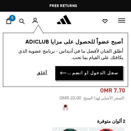
ا
Pause
FREE RETURNS
promotion
rotation
0
النساء
ملابس
أصبح عضواً للحصول على مزايا ADICLUB
أطلق العنان لأفضل ما في أديداس - برنامج عضوية الذي
-65%
يكافئك على القيام بما تحب.
تيشيرت بأكمام طويلة TECHFIT
سجل الدخول أو انضم الآن
أغلق
AEROREADY COLORBLOCK
OMR 7.70
Price reduced from
to
OMR 22.00
:السعر الأصلي لهذا المنتج
2 ألوان متوفرة