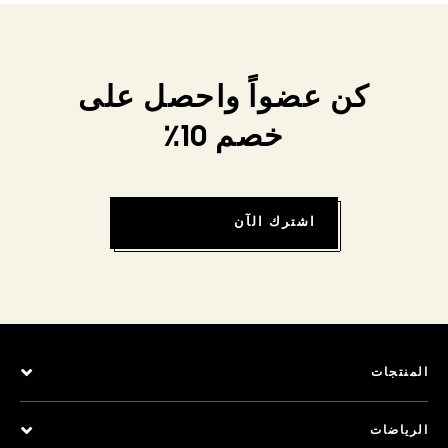
كن عضواً واحصل على
خصم 10٪
اشترك الآن
المنتجات
الرياضات