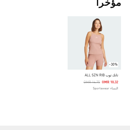
مؤخراً
-30%
تانك توب ALL SZN RIB
Price Reduced From
To
OMR 14.75
OMR 10.32
النساء Sportswear