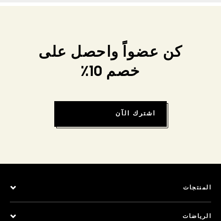
كن عضواً واحصل على
خصم 10٪
اشترك الآن
المنتجات
الرياضات