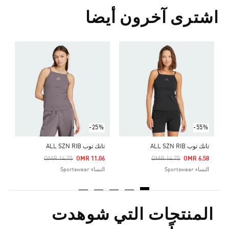
اشترى آخرون أيضا
ت
Price Reduced From
To
5
ا
-25%
-55%
تانك توب ALL SZN RIB
تانك توب ALL SZN RIB
Price Reduced From
To
Price Reduced From
To
OMR 14.75
OMR 11.06
OMR 14.75
OMR 6.58
النساء Sportswear
النساء Sportswear
المنتجات التي شوهدت