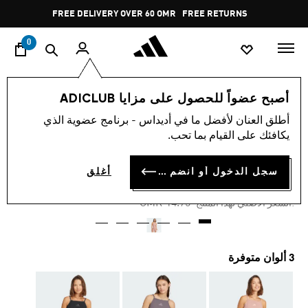
ا
Pause
FREE DELIVERY OVER 60 OMR
FREE RETURNS
promotion
rotation
0
النساء
ملابس
أصبح عضواً للحصول على مزايا ADICLUB
أطلق العنان لأفضل ما في أديداس - برنامج عضوية الذي
-30%
يكافئك على القيام بما تحب.
تانك توب ALL SZN RIB
سجل الدخول أو انضم الآن
أغلق
OMR 10.32
Price reduced from
to
OMR 14.75
:السعر الأصلي لهذا المنتج
3 ألوان متوفرة