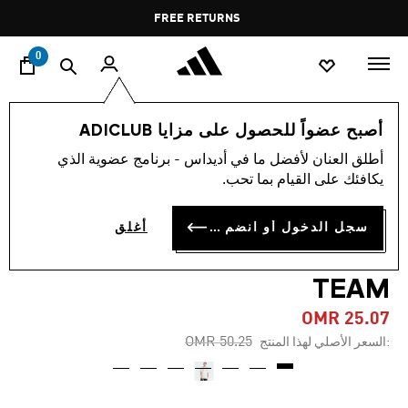
ا
Pause
FREE RETURNS
promotion
rotation
0
الرجال
ملابس
أصبح عضواً للحصول على مزايا ADICLUB
أطلق العنان لأفضل ما في أديداس - برنامج عضوية الذي
-50%
يكافئك على القيام بما تحب.
بولو MERCEDES - AMG
سجل الدخول أو انضم الآن
أغلق
PETRONAS FORMULA ONE
TEAM
OMR 25.07
Price reduced from
to
OMR 50.25
:السعر الأصلي لهذا المنتج