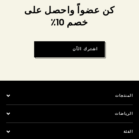
كن عضواً واحصل على
خصم 10٪
اشترك الآن
المنتجات
الرياضات
الفئة