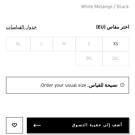
White Melange / Black
اختر مقاس (EU)
جدول القياسات
XL
L
M
S
XS
3XL
2XL
نصيحة للقياس.
Order your usual size.
أضف إلى حقيبة التسوق
أضف إلى