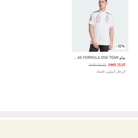
-50%
ب
ولو MERCEDES - AMG PETRONAS FORMULA ONE TEAM
Price Reduced From
To
OMR 50.25
OMR 25.07
الرجال أسلوب الحياة