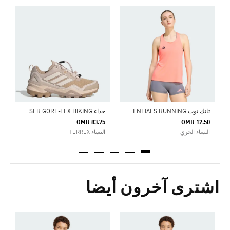
Price Reduced From
To
0
ا
ت
انك توب ADIZERO ESSENTIALS RUNNING
ح
ذاء TERREX SKYCHASER GORE-TEX HIKING
OMR 83.75
OMR 12.50
النساء الجري
النساء TERREX
اشترى آخرون أيضا