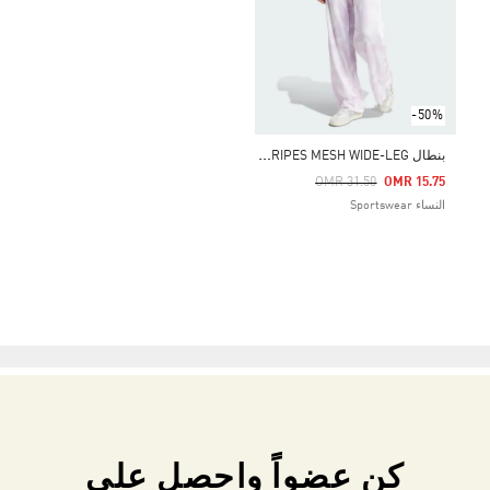
-50%
ب
نطال TIRO CUT 3-STRIPES MESH WIDE-LEG
Price Reduced From
To
OMR 31.50
OMR 15.75
النساء Sportswear
كن عضواً واحصل على