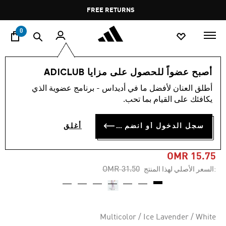
ا
Pause
FREE RETURNS
promotion
rotation
0
النساء
ملابس
أصبح عضواً للحصول على مزايا ADICLUB
أطلق العنان لأفضل ما في أديداس - برنامج عضوية الذي
-50%
يكافئك على القيام بما تحب.
بنطال TIRO CUT 3-STRIPES
سجل الدخول أو انضم الآن
أغلق
MESH WIDE-LEG
OMR 15.75
Price reduced from
to
OMR 31.50
:السعر الأصلي لهذا المنتج
Multicolor / Ice Lavender / White