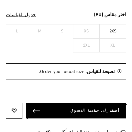
اختر مقاس (EU)
جدول القياسات
L
M
S
XS
2XS
2XL
XL
نصيحة للقياس.
Order your usual size.
أضف إلى حقيبة التسوق
أضف إلى