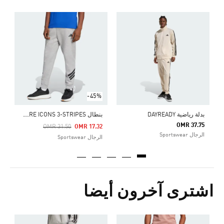
ب
0
ا
-45%
ب
نطال FUTURE ICONS 3-STRIPES
بدلة رياضية DAYREADY
OMR 37.75
Price Reduced From
To
OMR 31.50
OMR 17.32
الرجال Sportswear
الرجال Sportswear
اشترى آخرون أيضا