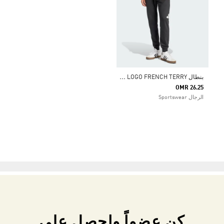
ب
نطال ESSENTIALS BIG LOGO FRENCH TERRY
OMR 26.25
الرجال Sportswear
كن عضواً واحصل على