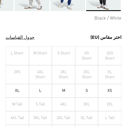
Selected
Black / White
اختر مقاس (EU)
جدول القياسات
L Short
M Short
S Short
XS
2XS
Short
Short
2XS
4XL
3XL
2XL
XL
Short
Short
Short
Short
XL
L
M
S
XS
M Tall
S Tall
4XL
3XL
2XL
4XL Tall
3XL Tall
2XL Tall
XL Tall
L Tall