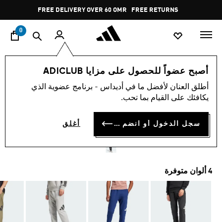
ا
Pause
FREE DELIVERY OVER 60 OMR
FREE RETURNS
promotion
rotation
0
الرجال
ملابس
أصبح عضواً للحصول على مزايا ADICLUB
أطلق العنان لأفضل ما في أديداس - برنامج عضوية الذي
بنطال ESSENTIALS BIG
يكافئك على القيام بما تحب.
LOGO FRENCH TERRY
سجل الدخول أو انضم الآن
أغلق
OMR 26.25
4 ألوان متوفرة