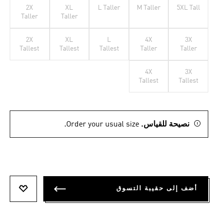
2X
XL
L Taller
M Taller
5XL Tall
Taller
Taller
2X
XL
L
4X
3X
Tallest
Tallest
Tallest
Taller
Taller
4X
3X
Tallest
Tallest
نصيحة للقياس.
Order your usual size.
أضف إلى حقيبة التسوق
أضف إلى