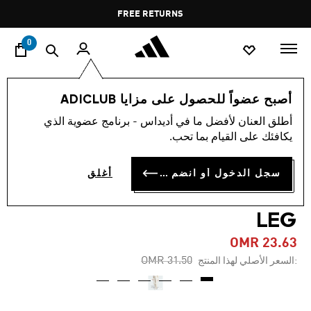
ا
Pause
FREE RETURNS
promotion
rotation
0
النساء
ملابس
أصبح عضواً للحصول على مزايا ADICLUB
أطلق العنان لأفضل ما في أديداس - برنامج عضوية الذي
-20%
يكافئك على القيام بما تحب.
بنطال ALL SZN FRENCH
سجل الدخول أو انضم الآن
أغلق
TERRY 3-STRIPES STRAIGHT
LEG
OMR 23.63
Price reduced from
to
OMR 31.50
:السعر الأصلي لهذا المنتج