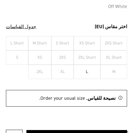
Off White
اختر مقاس (EU)
جدول القياسات
L Short
M Short
S Short
XS Short
2XS Short
S
XS
2XS
2XL Short
XL Short
2XL
XL
L
M
نصيحة للقياس.
Order your usual size.