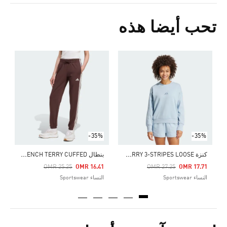
تحب أيضا هذه
Price Reduced From
To
6
ا
-35%
-35%
ك
نزة ALL SZN FRENCH TERRY 3-STRIPES LOOSE
ب
نطال ESSENTIALS 3-STRIPES FRENCH TERRY CUFFED
Price Reduced From
To
Price Reduced From
To
OMR 25.25
OMR 16.41
OMR 27.25
OMR 17.71
النساء Sportswear
النساء Sportswear