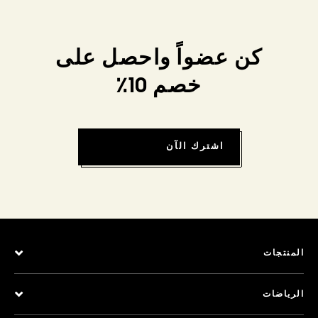
كن عضواً واحصل على
خصم 10٪
اشترك الآن
المنتجات
الرياضات