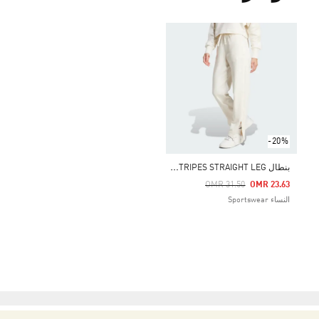
-20%
ب
نطال ALL SZN FRENCH TERRY 3-STRIPES STRAIGHT LEG
Price Reduced From
To
OMR 31.50
OMR 23.63
النساء Sportswear