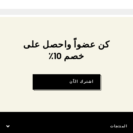
كن عضواً واحصل على
خصم 10٪
اشترك الآن
المنتجات