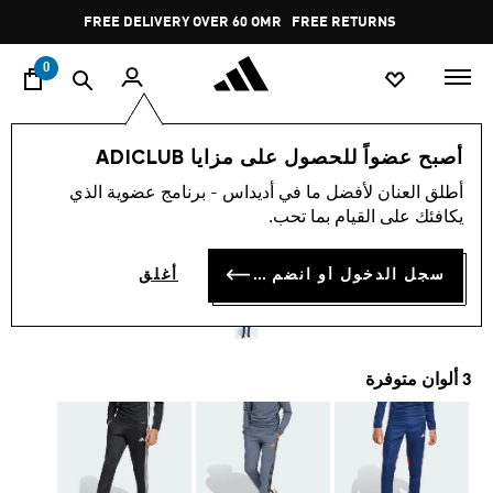
ا
Pause
FREE DELIVERY OVER 60 OMR
FREE RETURNS
promotion
rotation
0
الأطفال
الملابس
أصبح عضواً للحصول على مزايا ADICLUB
أطلق العنان لأفضل ما في أديداس - برنامج عضوية الذي
بنطال للأطفال TIRO 25
يكافئك على القيام بما تحب.
ESSENTIALS TRAINING
سجل الدخول أو انضم الآن
أغلق
OMR 17.75
3 ألوان متوفرة