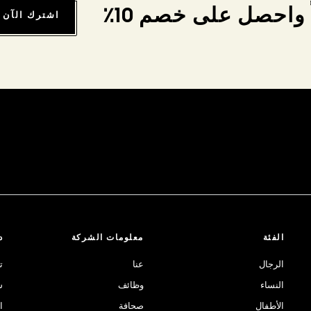
واحصل على خصم 10٪
اشترك الآن
الفئة
معلومات الشركة
د
الرجال
عنا
ت
النساء
وظائف
ش
الأطفال
صحافة
ا