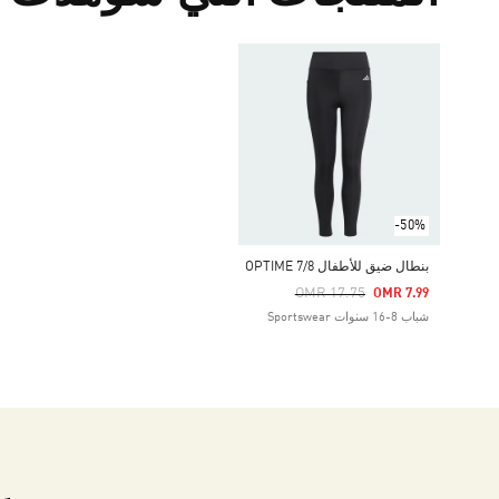
-50%
بنطال ضيق للأطفال OPTIME 7/8
Price Reduced From
To
OMR 17.75
OMR 7.99
شباب 8-16 سنوات Sportswear