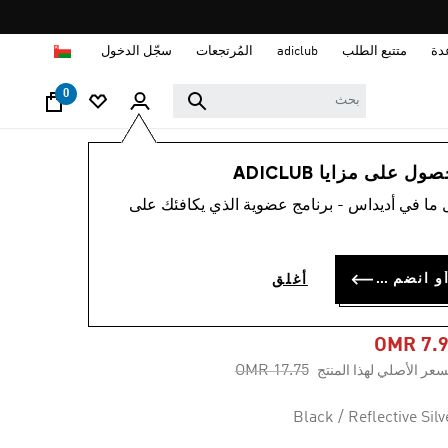
ا
دة
متتبع الطلب
adiclub
المُرتجعات
سجّل الدخول
0
أطفال
الملابس
 على مزايا ADICLUB
 ما في أديداس - برنامج عضوية الذي يكافئك على
-50%
نطال ضيق للأطفال
سجل الدخول أو انضم الآن
أغلق
OPTIME 7/
OMR 7.
Price reduced from
to
OMR 17.75
سعر الأصلي لهذا المنتج
Black / Reflective Silv