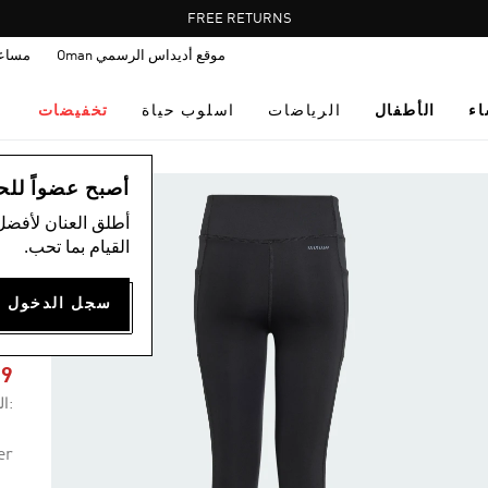
Pause
FREE RETURNS
promotion
موقع أديداس الرسمي Oman
مساع
rotation
اء
الأطفال
الرياضات
اسلوب حياة
تخفيضات
ال
أصبح عضواً للحصول
أطلق العنان لأفضل
القيام بما تحب.
ب
8
99
:ال
er