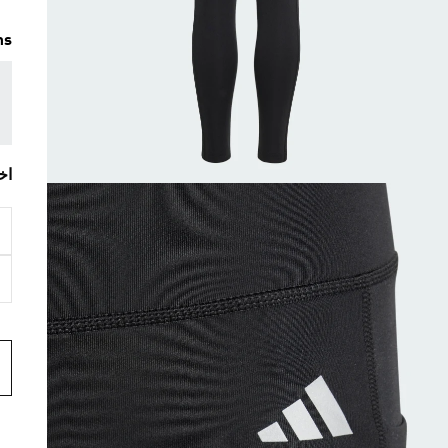
ms
اخ