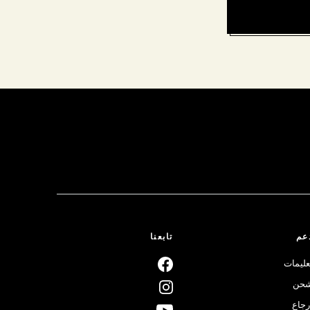
عم
تابعنا
عليمات
حن
رجاع