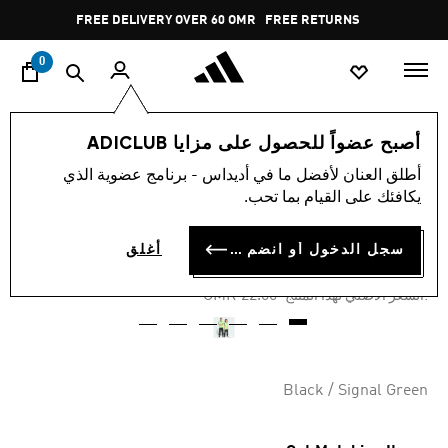
ا
Pause
FREE DELIVERY OVER 60 OMR
FREE RETURNS
promotion
rotation
0
الأطفال
الملابس
أصبح عضواً للحصول على مزايا ADICLUB
أطلق العنان لأفضل ما في أديداس - برنامج عضوية الذي
-25%
يكافئك على القيام بما تحب.
بنطال رياضي TEAMGEIST
سجل الدخول أو انضم الآن
أغلق
OMR 16.50
Price reduced from
to
OMR 22.00
:السعر الأصلي لهذا المنتج
Black / Signal Green