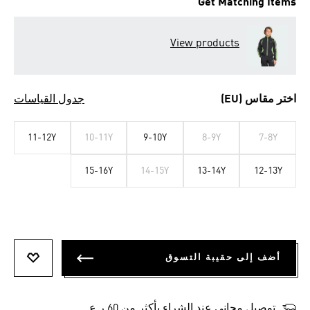
Get Matching Items
View products
اختر مقاس (EU)
جدول القياسات
11-12Y
10-11Y
9-10Y
8-9Y
7-8Y
15-16Y
14-15Y
13-14Y
12-13Y
أضف إلى حقيبة التسوق
أضف إلى
توصيل مجاني عند الشراء بأكثر من 60 ر.ع