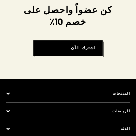
كن عضواً واحصل على
خصم 10٪
اشترك الآن
المنتجات
الرياضات
الفئة