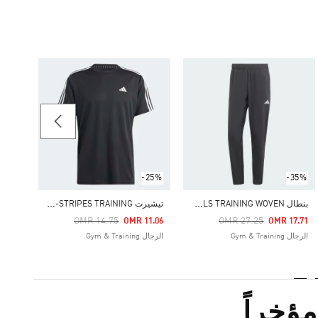
-30%
Price Reduced From
To
22.05
الرجال & Training
-25%
-35%
ب
نطال TRAIN ESSENTIALS TRAINING WOVEN
ت
يشيرت TRAIN ESSENTIALS 3-STRIPES TRAINING
Price Reduced From
To
Price Reduced From
To
OMR 14.75
OMR 27.25
OMR 11.06
OMR 17.71
الرجال Gym & Training
الرجال Gym & Training
ؤخراً