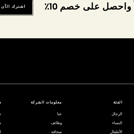
واحصل على خصم 10٪
اشترك الآن
الفئة
معلومات الشركة
د
الرجال
عنا
ت
النساء
وظائف
ش
الأطفال
صحافة
ا