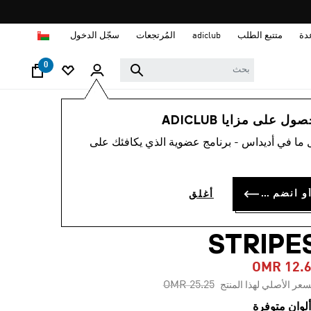
ا
دة
متتبع الطلب
adiclub
المُرتجعات
سجّل الدخول
0
رجال
ملابس
 على مزايا ADICLUB
 ما في أديداس - برنامج عضوية الذي يكافئك على
-45%
بنطال تدريب TRAIN
سجل الدخول أو انضم الآن
أغلق
ESSENTIALS 3
STRIPE
OMR 12.
Price reduced from
to
OMR 25.25
سعر الأصلي لهذا المنتج