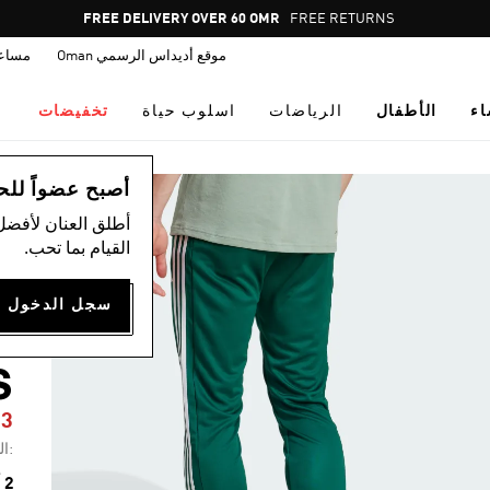
Pause
FREE RETURNS
promotion
موقع أديداس الرسمي Oman
مساع
rotation
اء
الأطفال
الرياضات
اسلوب حياة
تخفيضات
ال
أصبح عضواً للحصول
أطلق العنان لأفضل
القيام بما تحب.
-
S
63
:ال
2 ألوان متوفرة