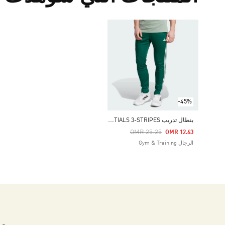
-45%
ب
نطال تدريب TRAIN ESSENTIALS 3-STRIPES
Price Reduced From
To
OMR 25.25
OMR 12.63
الرجال Gym & Training