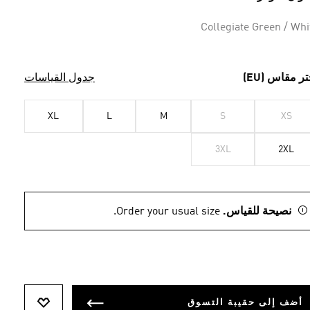
Collegiate Green / Whi
تر مقاس (EU)
جدول القياسات
XL
L
M
S
XS
3XL
2XL
نصيحة للقياس.
Order your usual size.
أضف إلى حقيبة التسوق