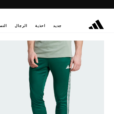
جديد
احذية
الرجال
النس