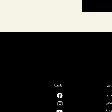
عم
تابعنا
عليمات
حن
رجاع