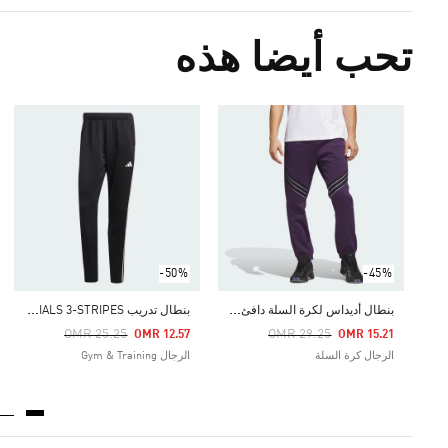
تحب أيضا هذه
-50%
-45%
ب
نطال أديداس لكرة السلة دافئ صوف
ب
نطال تدريب TRAIN ESSENTIALS 3-STRIPES
Price Reduced From
Price Reduced From
To
To
OMR 25.25
OMR 29.25
OMR 12.57
OMR 15.21
الرجال كرة السلة
الرجال Gym & Training