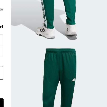
te
اخ