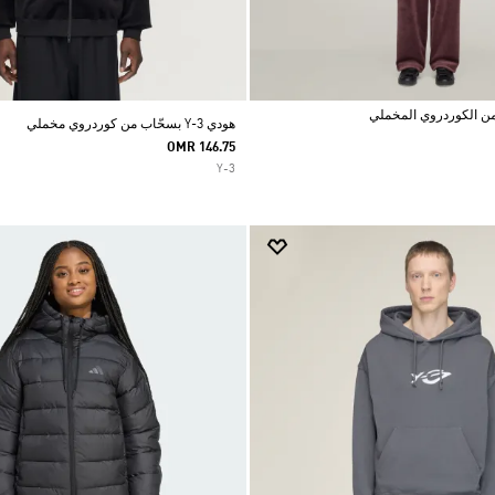
هودي Y-3 بسحّاب من كوردروي مخملي
OMR 146.75
Y-3