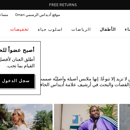
Pause
FREE RETURNS
promotion
موقع أديداس الرسمي Oman
مساع
rotation
اء
الأطفال
الرياضات
اسلوب حياة
تخفيضات
أصبح عضواً للحصول
أطلق العنان لأفضل
القيام بما تحب.
زيد إلا تنوعًا. إنها ملابس أصيلة وأصلِيَّة صممت لكيلا يقلدها أي
القصات والبحث في أرشيف علامة أديداس الحافل. المواد