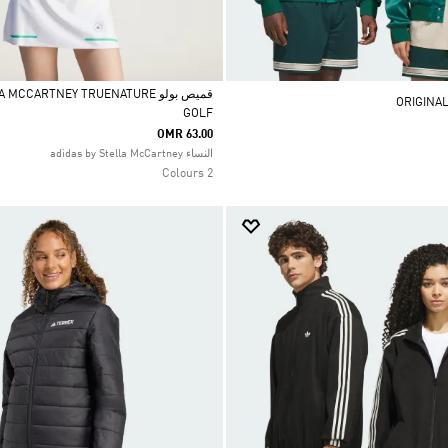
قميص بولو CCARTNEY TRUENATURE
GOLF
Selected
OMR 63.00
النساء adidas by Stella McCartney
2 Colours