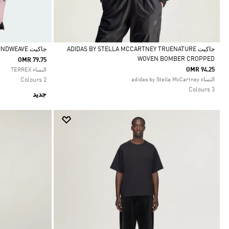
جاكيت ADIDAS BY STELLA MCCARTNEY TRUENATURE
جاكيت TERREX XPERIOR CLIMA365 LIGHT WINDWEAVE
WOVEN BOMBER CROPPED
OMR 79.75
Selected
Selected
OMR 94.25
النساء TERREX
النساء adidas by Stella McCartney
2 Colours
3 Colours
جديد