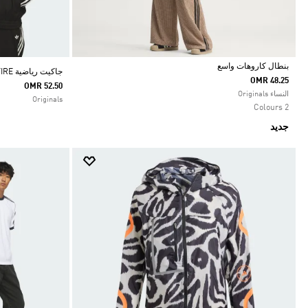
بنطال كاروهات واسع
جاكيت رياضية SKATEBOARDING VINTAGE SUPERFIRE
OMR 48.25
OMR 52.50
Selected
النساء Originals
Originals
2 Colours
جديد