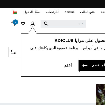
ا
دة
متتبع الطلب
adiclub
المُرتجعات
سجّل الدخول
0
 على مزايا ADICLUB
 ما في أديداس - برنامج عضوية الذي يكافئك على
فلتر و صنف
سجل الدخول أو انضم الآن
أغلق